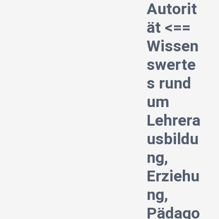
Autorit
ät <==
Wissen
swerte
s rund
um
Lehrera
usbildu
ng,
Erziehu
ng,
Pädago