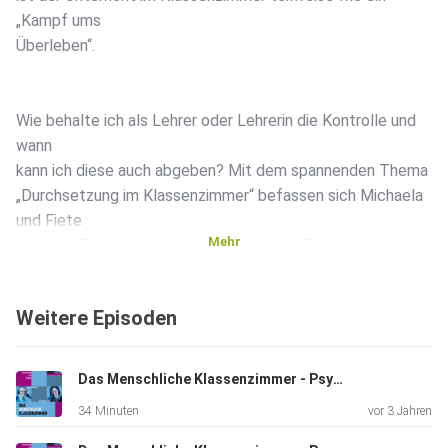
„Kampf ums
Überleben“.
Wie behalte ich als Lehrer oder Lehrerin die Kontrolle und
wann
kann ich diese auch abgeben? Mit dem spannenden Thema
„Durchsetzung im Klassenzimmer“ befassen sich Michaela
und Fiete
Mehr
in dieser Folge. Sie erzählen viele eigene Erlebnisse, geben
praxisnahe Tipps und klären außerdem folgende Fragen:
Weitere Episoden
Wie setze ich mich „richtig“ durch im Klassenzimmer und
Das Menschliche Klassenzimmer - Psychologie und Schule ==> FOLGE #14: Meine Wunschschule <== Wissenswertes rund um Lehrerausbildung, Erziehung, Pädagogik
wie erschaffe und vereinbare ich Regeln?
34 Minuten
vor 3 Jahren