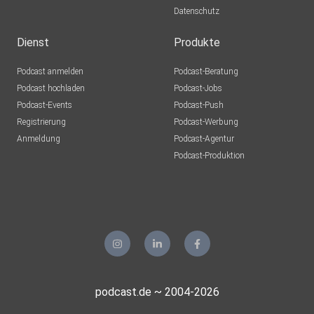
Datenschutz
Dienst
Produkte
Podcast anmelden
Podcast-Beratung
Podcast hochladen
Podcast-Jobs
Fragen, Anregungen, Feedback
Podcast-Events
Podcast-Push
Registrierung
Podcast-Werbung
Anmeldung
Podcast-Agentur
Mehr Infos und Einblicke zu den Themen findest du auf
Podcast-Produktion
unserer
Webseite www.DasMenschlicheKlassenzimmer.de
Hast du Fragen, Anregungen oder Kritik? – Schreibe sie uns
gern
an info@DasMenschlicheKlassenzimmer.de
podcast.de ~ 2004-2026