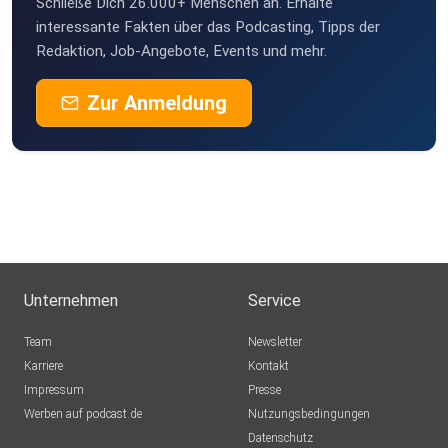
Schließe Dich 26.000+ Menschen an. Erhalte
interessante Fakten über das Podcasting, Tipps der
Redaktion, Job-Angebote, Events und mehr.
·
https://www.dji.de/veroeffentlichungen/literatursuche/det
Zur Anmeldung
ailansicht/literatur/28116-kinder-und-jugendliche-besser-
schuetzen-der-anfang-ist-gemacht-schutzkonzepte-
gegen-sexuelle-gewalt-in-den-bereichen-bildung-und-
erziehung-gesundheit-freizeit.html
Unternehmen
Service
Fragen, Anregungen, Feedback
Team
Newsletter
Karriere
Kontakt
Impressum
Presse
Mehr Infos und Einblicke zu den Themen findest du auf
Werben auf podcast.de
Nutzungsbedingungen
unserer
Datenschutz