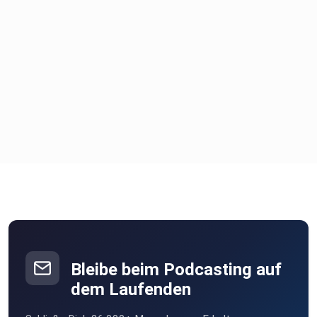
· https://kfn.de/wp-
content/uploads/Forschungsberichte/FB_118.pdf
·
https://www.bmbf.de/pub/Sexuelle_Gewalt_gegen_Kinde
r_und_Jugendliche.pdf
· https://dorsch.hogrefe.com/stichwort/sexueller-
missbrauch
·
Bleibe beim Podcasting auf
http://www.igf.or.at/downloads/IGF_Praevention_Paedop
dem Laufenden
hilie_Projekt_201312.pdf