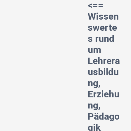
<==
Wissen
swerte
s rund
um
Lehrera
usbildu
ng,
Erziehu
ng,
Pädago
gik