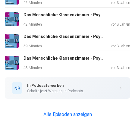
42 Minuten
vor 3 Jahren
geben.
Das Menschliche Klassenzimmer - Psychologie und Schule ==> FOLGE #12: Aggressionen und Mobbing <== Wissenswertes rund um Lehrerausbildung, Erziehung, Pädagogik
42 Minuten
vor 3 Jahren
Das Menschliche Klassenzimmer - Psychologie und Schule ==> FOLGE #10: Durchsetzung und Autorität <== Wissenswertes rund um Lehrerausbildung, Erziehung, Pädagogik
59 Minuten
vor 3 Jahren
Links zu Literaturverweisen
Das Menschliche Klassenzimmer - Psychologie und Schule ==> FOLGE #9: Achtsamer Unterricht <== Wissenswertes rund um Lehrerausbildung, Erziehung, Pädagogik
48 Minuten
vor 3 Jahren
· https://www.frauennotruf-kiel.de/
In Podcasts werben
Schalte jetzt Werbung in Podcasts.
· https://www.wendepunkt-ev.de/
Alle Episoden anzeigen
· http://www.verbund-frauenfacheinrichtungen-kiel.de/?
page_id=22