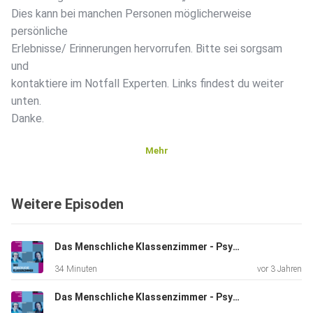
Dies kann bei manchen Personen möglicherweise
persönliche
Erlebnisse/ Erinnerungen hervorrufen. Bitte sei sorgsam
und
kontaktiere im Notfall Experten. Links findest du weiter
unten.
Danke.
Mehr
Laut Statistik sitzen in jeder Schulklasse
ein bis zwei Schüler*innen, die
Weitere Episoden
Opfer sexualisierter Gewalt geworden sind. Erschütternd
und
leider immer noch ein zu großes Tabu-Thema! Michaela und
Das Menschliche Klassenzimmer - Psychologie und Schule ==> FOLGE #14: Meine Wunschschule <== Wissenswertes rund um Lehrerausbildung, Erziehung, Pädagogik
Fiete
34 Minuten
vor 3 Jahren
möchten deshalb in dieser Folge aufklären, Lehrer*innen
Angst
Das Menschliche Klassenzimmer - Psychologie und Schule ==> FOLGE #13: Das Selbst <== Wissenswertes rund um Lehrerausbildung, Erziehung, Pädagogik
nehmen und Hilfestellung im Umgang mit diesem Thema