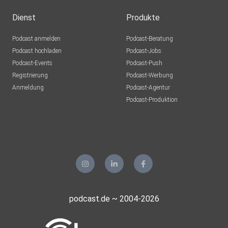
Webseite www.DasMenschlicheKlassenzimmer.de
Dienst
Produkte
Podcast anmelden
Podcast-Beratung
Hast du Fragen, Anregungen oder Kritik? – Schreibe sie uns
Podcast hochladen
Podcast-Jobs
gern
Podcast-Events
Podcast-Push
an info@DasMenschlicheKlassenzimmer.de
Registrierung
Podcast-Werbung
Anmeldung
Podcast-Agentur
Podcast-Produktion
Vernetze dich mit uns auf Instagram
https://www.instagram.com/dasmenschlicheklassenzimme
r/
podcast.de ~ 2004-2026