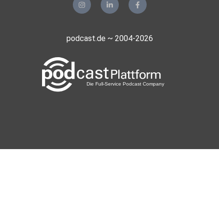
an der
Universität von Fribourg Volkswirtschaft. Von 1963 bis
1966
podcast.de ~ 2004-2026
arbeitete er für den Verband Deutscher Maschinen- und
Anlagenbau
in Frankfurt. Anschließend erwarb er an der Harvard
Business
School einen Master of Public Administration.
...weiterlesen hier:
https://apolut.net/wer-ist-eigentlich-klaus-schwab-von-
ernst-wolff/
Unterstütze apolut: