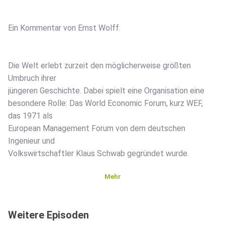
Ein Kommentar von Ernst Wolff.
Die Welt erlebt zurzeit den möglicherweise größten
Umbruch ihrer
jüngeren Geschichte. Dabei spielt eine Organisation eine
besondere Rolle: Das World Economic Forum, kurz WEF,
das 1971 als
European Management Forum von dem deutschen
Ingenieur und
Volkswirtschaftler Klaus Schwab gegründet wurde.
Mehr
Die Bedeutung des WEF hat in den etwas über 50 Jahren
seines
Weitere Episoden
Bestehens gewaltig zugenommen. Es gibt wohl keine