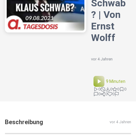
Schwab
? | Von
Ernst
Wolff
vor 4 Jahren
9 Minuten
0
0
0
0
0
0
0
Beschreibung
vor 4 Jahren