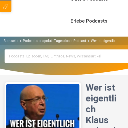
Erlebe Podcasts
Startseite
Podcasts
apolut: Tagesdosis Podcast
Wer ist eigentlich Klau
Wer ist
eigentli
ch
Klaus