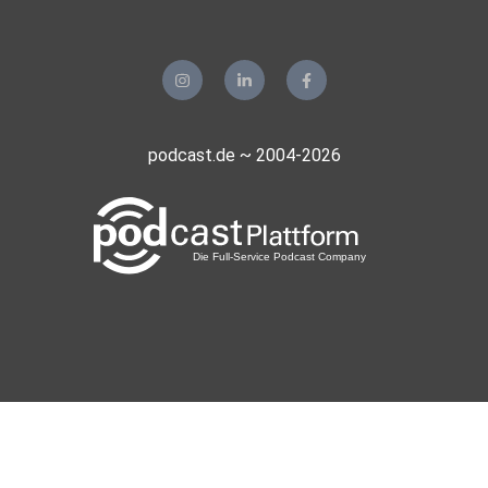
ging,
wurde er wohl wegen besonderer Verdienste zum General
befördert.
Aber nun haben wir keine Soldaten mehr in Afghanistan. Als
podcast.de ~ 2004-2026
die
Amis weg waren, ist auch die Bundeswehr mit dem
Schwanz zwischen
den Beinen wie ein geprügelter Hund zurück in Annegrets
Körbchen,
wo sich jetzt die stolzen Afghanistan-Krieger wegen des
gefühlten
unehrenhaften Rückzugs die seelischen Wunden lecken.
Die toten
Kameraden, die durchlebten Todesängste und
Anstrengungen, die
Hitze, der Schweiß, der Sand zwischen den Zähnen, all die