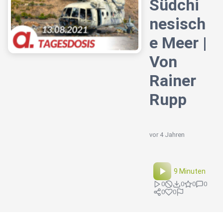
Südchi
nesisch
e Meer |
Von
Rainer
Rupp
vor 4 Jahren
9 Minuten
0
0
0
0
0
0