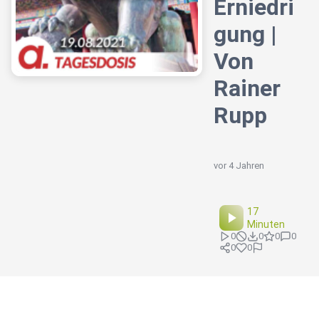
Erniedri
gung |
Von
Rainer
Rupp
vor 4 Jahren
17
Minuten
0
0
0
0
0
0