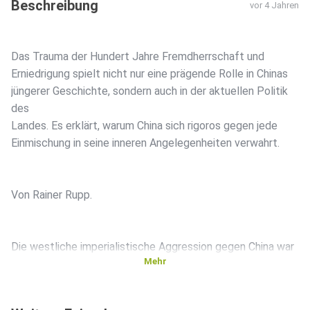
Beschreibung
vor 4 Jahren
Das Trauma der Hundert Jahre Fremdherrschaft und
Erniedrigung spielt nicht nur eine prägende Rolle in Chinas
jüngerer Geschichte, sondern auch in der aktuellen Politik
des
Landes. Es erklärt, warum China sich rigoros gegen jede
Einmischung in seine inneren Angelegenheiten verwahrt.
Von Rainer Rupp.
Die westliche imperialistische Aggression gegen China war
Mehr
von
kolossaler, unerbittlicher und soziopathischer Natur. Die
moralische Verdorbenheit der westlichen Eindringlinge ist