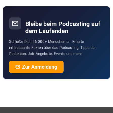
Vlotho
BIC: GENODEF1PR2
Scoob
Buxtehude
Bleibe beim Podcasting auf
Annemaria
Verwendungszweck: apolut
dem Laufenden
Wehr
Schließe Dich 26.000+ Menschen an. Erhalte
Giniwin
Kontoinhaber: apolut GmbH
interessante Fakten über das Podcasting, Tipps der
München
Redaktion, Job-Angebote, Events und mehr.
drberti
Zur Anmeldung
R_M: Bisch
Volksbank Pirna eG
_
Patreon: https://www.patreon.com/apolut