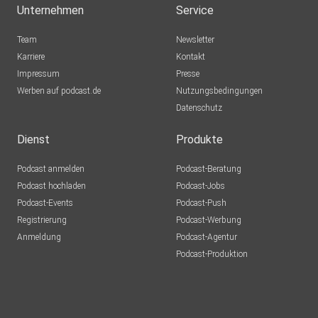
Unternehmen
Service
flattr: https://flattr.com/@apolut
Team
Newsletter
Karriere
Kontakt
Impressum
Presse
Tipeee: https://de.tipeee.com/apolut
Werben auf podcast.de
Nutzungsbedingungen
Datenschutz
Instagram: https://www.instagram.com/apolut_net
Dienst
Produkte
Podcast anmelden
Podcast-Beratung
Podcast hochladen
Podcast-Jobs
Facebook: https://www.facebook.com/apolut
Podcast-Events
Podcast-Push
Registrierung
Podcast-Werbung
Anmeldung
Podcast-Agentur
Twitter: https://twitter.com/apolut_net
Podcast-Produktion
Odysee: https://odysee.com/@apolut:a