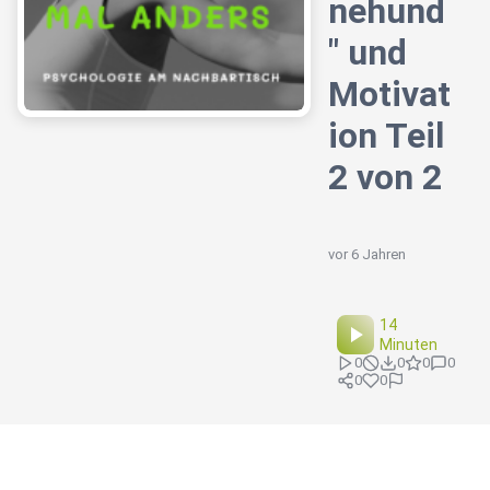
nehund
" und
Motivat
ion Teil
2 von 2
vor 6 Jahren
14
Minuten
0
0
0
0
0
0