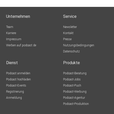
Unternehmen
Service
Team
Newsletter
Karriere
Kontakt
Impressum
Presse
Werben auf podcast.de
Nutzungsbedingungen
Datenschutz
Dienst
Produkte
Podcast anmelden
Podcast-Beratung
Podcast hochladen
Podcast-Jobs
Podcast-Events
Podcast-Push
Registrierung
Podcast-Werbung
Anmeldung
Podcast-Agentur
Podcast-Produktion