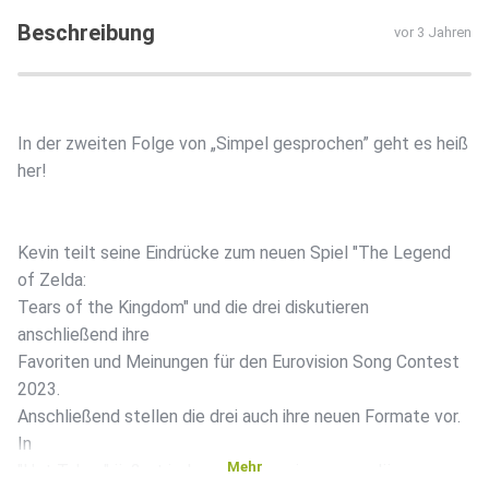
Beschreibung
vor 3 Jahren
In der zweiten Folge von „Simpel gesprochen” geht es heiß
her!
Kevin teilt seine Eindrücke zum neuen Spiel "The Legend
of Zelda:
Tears of the Kingdom" und die drei diskutieren
anschließend ihre
Favoriten und Meinungen für den Eurovision Song Contest
2023.
Anschließend stellen die drei auch ihre neuen Formate vor.
In
Mehr
"Hot Takes" äußert jeder von ihnen eine unpopuläre