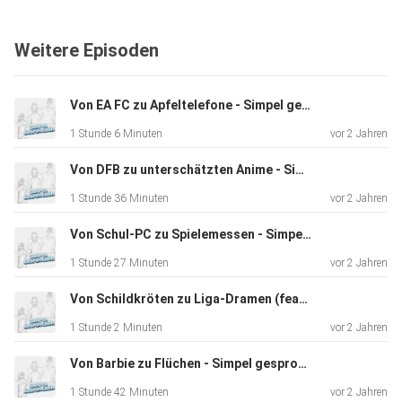
Meinung zu
einem bestimmten Thema und es wird nachgeschaut wie
Weitere Episoden
lange einer
aushalten kann sich zu äußern, während im "Hot Seat"
jeweils
Von EA FC zu Apfeltelefone - Simpel gesprochen #13
einer von ihnen bei zufälligen Fragen auf dem heißen Stuhl
1 Stunde 6 Minuten
vor 2 Jahren
sitzt
und diese beantworten muss.
Von DFB zu unterschätzten Anime - Simpel gesprochen #12
1 Stunde 36 Minuten
vor 2 Jahren
Von Schul-PC zu Spielemessen - Simpel gesprochen #11
1 Stunde 27 Minuten
vor 2 Jahren
Von Schildkröten zu Liga-Dramen (feat. MarcelYangu) - Simpel gesprochen #10
1 Stunde 2 Minuten
vor 2 Jahren
Von Barbie zu Flüchen - Simpel gesprochen #9
1 Stunde 42 Minuten
vor 2 Jahren