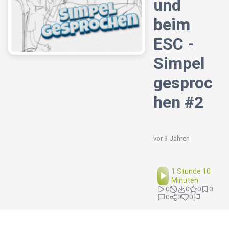
und
beim
ESC -
Simpel
gesproc
hen #2
vor 3 Jahren
1 Stunde 10
Minuten
0
0
0
0
0
0
0