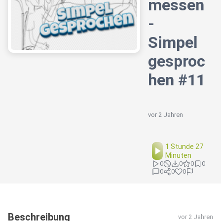
messen
-
Simpel
gesproc
hen #11
vor 2 Jahren
1 Stunde 27
Minuten
0
0
0
0
0
0
0
Beschreibung
vor 2 Jahren