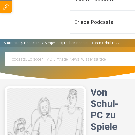
Erlebe Podcasts
Startseite
Podcasts
Simpel gesprochen Podcast
Von Schul-PC zu Spiele
Von
Schul-
PC zu
Spiele