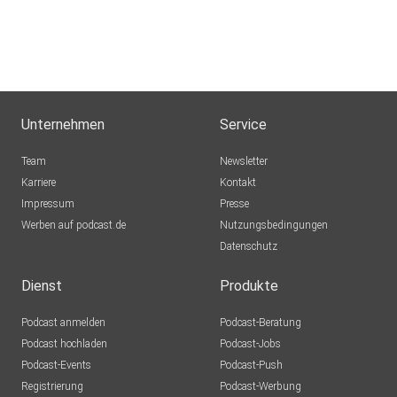
Unternehmen
Service
Team
Newsletter
Karriere
Kontakt
Impressum
Presse
Werben auf podcast.de
Nutzungsbedingungen
Datenschutz
Dienst
Produkte
Podcast anmelden
Podcast-Beratung
Podcast hochladen
Podcast-Jobs
Podcast-Events
Podcast-Push
Registrierung
Podcast-Werbung