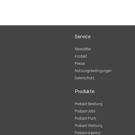
Service
Newsletter
Kontakt
Presse
Nutzungsbedingungen
Datenschutz
Produkte
Podcast-Beratung
Podcast-Jobs
Podcast-Push
Podcast-Werbung
Podcast-Agentur