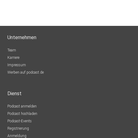
Unternehmen
Team
Karriere
Impressum
Werben auf podcast.de
Dienst
Podcast anmelden
Podcast hochladen
Podcast-Events
Registrierung
Anmeldung