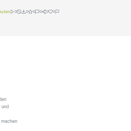
nuten
0
0
0
0
0
0
t
eden
g und
r machen