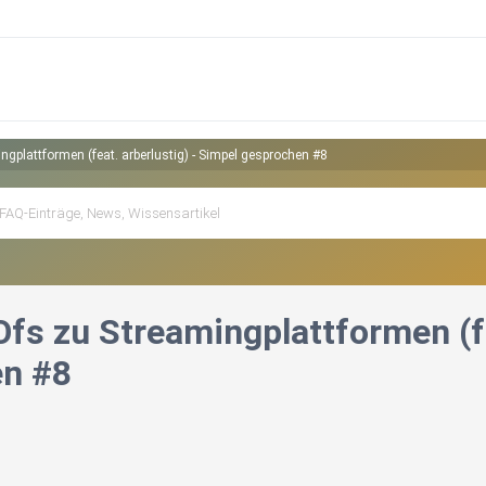
gplattformen (feat. arberlustig) - Simpel gesprochen #8
fs zu Streamingplattformen (fe
en #8