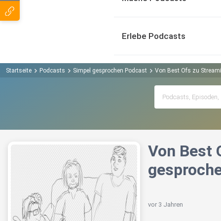
Erlebe Podcasts
Startseite
Podcasts
Simpel gesprochen Podcast
Von Best Ofs zu Streamin
Von Best O
gesproch
vor 3 Jahren