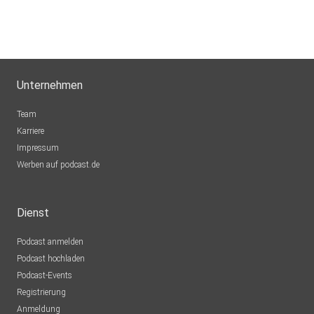
obaaosbv
NRW
Heribert
Unternehmen
Deggendorf
Team
eku53
Karriere
Impressum
donlobo
Werben auf podcast.de
Wien
Meneya
Dienst
düsseldorf
Podcast anmelden
ohha
Podcast hochladen
Bad Endorf
Podcast-Events
BarbaraPrinz
Registrierung
Moraira
Anmeldung