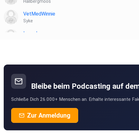
Hallbergmoos
VetMedWinnie
Syke
Lauschmaus
Thedinghausen
176wuelp
ex7kukco
Bleibe beim Podcasting auf de
Resi0815
Schließe Dich 26.000+ Menschen an. Erhalte interessante Fak
Kressbronn
TheGooseKiller
Zur Anmeldung
Augsburg
JulaMountainbird
Erde