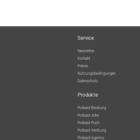
Service
Newsletter
Kontakt
Presse
Nutzungsbedingungen
Datenschutz
Produkte
Podcast-Beratung
Podcast-Jobs
Podcast-Push
Podcast-Werbung
Podcast-Agentur