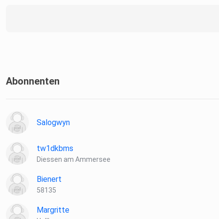
Abonnenten
Salogwyn
tw1dkbms
Diessen am Ammersee
Bienert
58135
Margritte