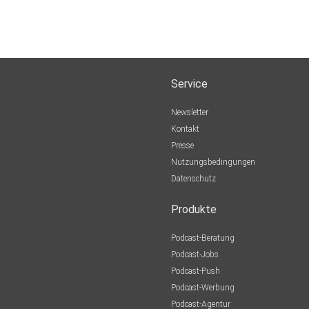
Service
Newsletter
Kontakt
Presse
Nutzungsbedingungen
Datenschutz
Produkte
Podcast-Beratung
Podcast-Jobs
Podcast-Push
Podcast-Werbung
Podcast-Agentur