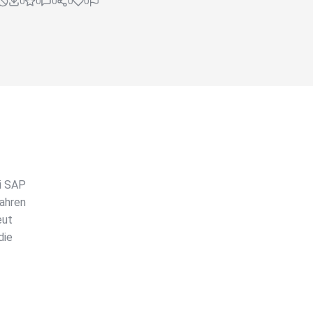
0
0
0
0
0
ei SAP
Jahren
eut
die