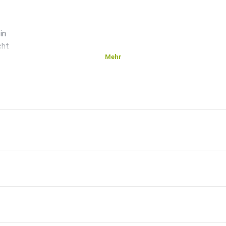
in
cht
Mehr