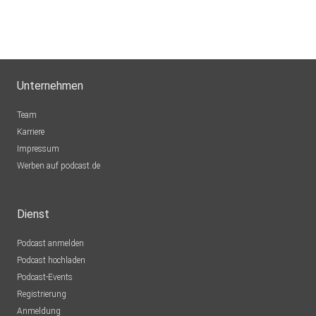
Unternehmen
Team
Karriere
Impressum
Werben auf podcast.de
Dienst
Podcast anmelden
Podcast hochladen
Podcast-Events
Registrierung
Anmeldung