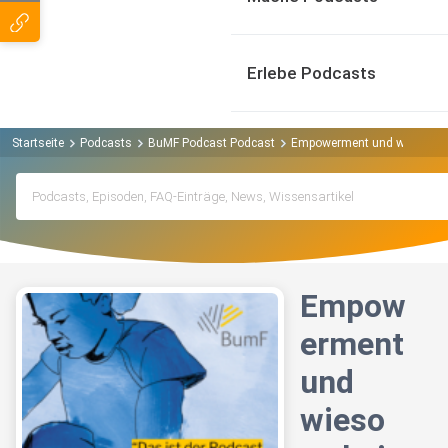
Erlebe Podcasts
Startseite
Podcasts
BuMF Podcast Podcast
Empowerment und wieso es be
Empow
erment
und
wieso