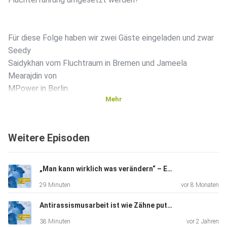
Für diese Folge haben wir zwei Gäste eingeladen und zwar
Seedy
Saidykhan vom Fluchtraum in Bremen und Jameela
Mearajdin von
MPower in Berlin.
Mehr
Moderation und Redaktion: Livia Giuliani und Adora Udogwu
Weitere Episoden
Schnitt: Livia Giuliani
„Man kann wirklich was verändern“ – Ehrenamtliche Vormundschaft in der Praxis
29 Minuten
vor 8 Monaten
Coverdesign und Social media: Jasmin Asaad und Livia
Antirassismusarbeit ist wie Zähne putzen
Giuliani
38 Minuten
vor 2 Jahren