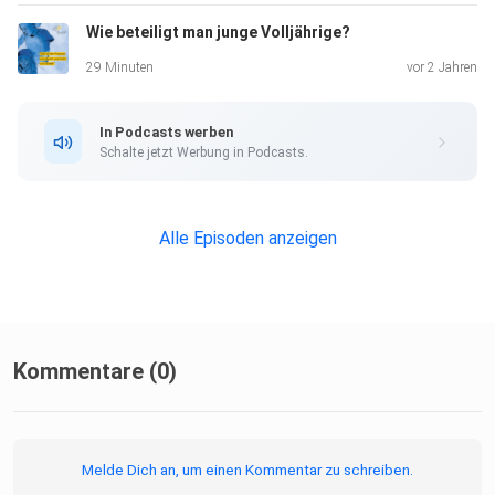
basierend auf der Illustration von Tomka Weiß.
Wie beteiligt man junge Volljährige?
29 Minuten
vor 2 Jahren
Jingle “Migration birds” komponiert von patchFX auf
www.audioyou.de.
In Podcasts werben
Schalte jetzt Werbung in Podcasts.
Vielen Dank an Levin Karpenstein für das Einsprechen des
Teasers.
Alle Episoden anzeigen
Dieser Podcast wird gefördert durch Mittel aus dem Asyl-
und
Migrationsfonds der EU (AMIF).
Kommentare (0)
Melde Dich an, um einen Kommentar zu schreiben.