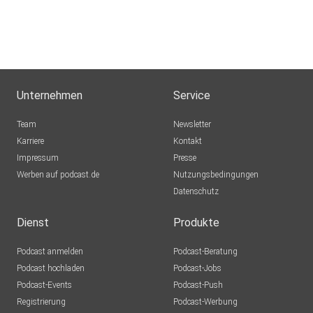
Unternehmen
Service
Team
Newsletter
Karriere
Kontakt
Impressum
Presse
Werben auf podcast.de
Nutzungsbedingungen
Datenschutz
Dienst
Produkte
Podcast anmelden
Podcast-Beratung
Podcast hochladen
Podcast-Jobs
Podcast-Events
Podcast-Push
Registrierung
Podcast-Werbung