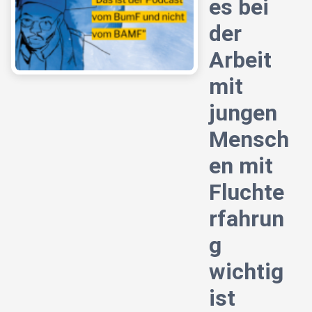
es bei
der
Arbeit
mit
jungen
Mensch
en mit
Fluchte
rfahrun
g
wichtig
ist