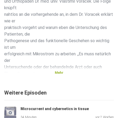
und Orthopäden Dr. med. univ. Vlastimil Voracek. Die Folge
knüpft
nahtlos an die vorhergehende an, in dem Dr. Voracek erklärt
wie er
praktisch vorgeht und warum eben die Unterschung des
Patienten, die
Pathogenese und das funktionelle Geschehen so wichtig
ist um
erfolgreich mit Mikrostrom zu arbeiten. „Es muss natürlich
der
Untersuchende oder der behandelnde Arzt oder auch
Mehr
Physiotherapeut,
sich den Patienten adäquat anschauen, um ihn zu
untersuchen und ihn
Weitere Episoden
nicht so à la Röntgenbild oder so mal durch die Hose
anschauen. Man
muss den Patienten auch mal in die „Hand nehmen“ und
Microcurrent and cybernetics in tissue
man muss ihn
34 Minuten
vor 2 Wochen