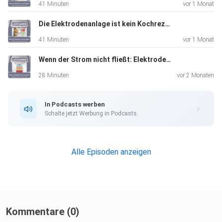
41 Minuten
vor 1 Monat
Geheimnis eines
langen und erfüllten Lebens zu entdecken. Hören Sie jetzt
Die Elektrodenanlage ist kein Kochrezept
rein!
41 Minuten
vor 1 Monat
Links zu dieser Episode: INEX Health: https://www.inex-
Wenn der Strom nicht fließt: Elektroden, Physik und der unterschätzte Übergangswiderstand
health.com/
Podcast von INEX Health:
28 Minuten
vor 2 Monaten
https://www.youtube.com/watch?v=UECs9UZi150
In Podcasts werben
Schalte jetzt Werbung in Podcasts.
Alle Episoden anzeigen
Kommentare (0)