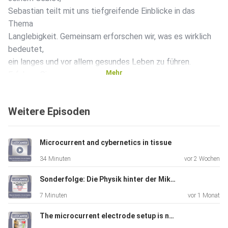
Sebastian teilt mit uns tiefgreifende Einblicke in das
Thema
Langlebigkeit. Gemeinsam erforschen wir, was es wirklich
bedeutet,
ein langes und vor allem gesundes Leben zu führen.
Mehr
Erfahren Sie
mehr über: ️ Sebastians persönliche Philosophie und Ansatz
zur
Weitere Episoden
Langlebigkeit. ️Praktische Strategien und Gewohnheiten,
die jeder
in seinen Alltag integrieren kann. ️Wissenschaftlich
Microcurrent and cybernetics in tissue
fundierte
34 Minuten
vor 2 Wochen
Tipps und Empfehlungen, die unsere Lebensspanne und -
qualität
Sonderfolge: Die Physik hinter der Mikrostromtherapie
verbessern können. Diese Episode bietet eine Fülle von
7 Minuten
vor 1 Monat
Informationen, unabhängig davon, wo Sie sich auf Ihrer
Reise zu
The microcurrent electrode setup is not a recipe
einem gesünderen Leben befinden. Es ist Zeit, das