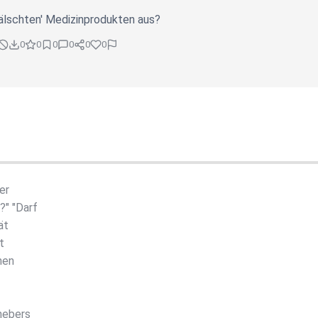
fälschten' Medizinprodukten aus?
0
0
0
0
0
0
er
?" "Darf
ät
t
nen
hebers