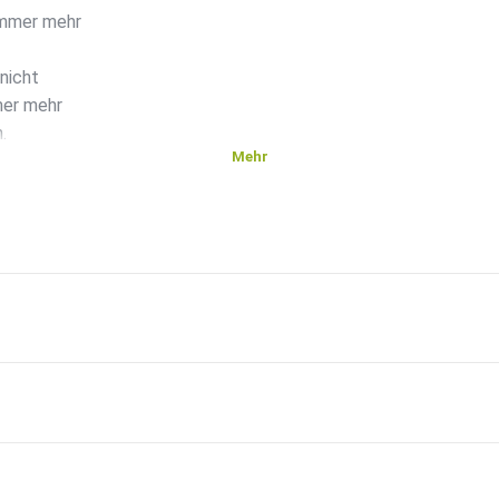
immer mehr
 nicht
mer mehr
.
Mehr
romtherapie-durchfuehren/