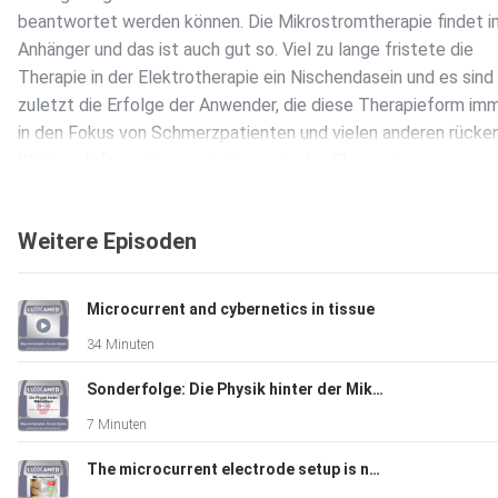
beantwortet werden können. Die Mikrostromtherapie findet 
Anhänger und das ist auch gut so. Viel zu lange fristete die
Therapie in der Elektrotherapie ein Nischendasein und es sind
zuletzt die Erfolge der Anwender, die diese Therapieform im
in den Fokus von Schmerzpatienten und vielen anderen rücken
Weitere Informationen wie immer in den Shownotes:
https://www.luxxamed.de/2022/05/30/wer-darf-die-mikrost
Weitere Episoden
Microcurrent and cybernetics in tissue
34 Minuten
Sonderfolge: Die Physik hinter der Mikrostromtherapie
7 Minuten
The microcurrent electrode setup is not a recipe