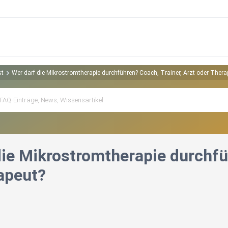
st
Wer darf die Mikrostromtherapie durchführen? Coach, Trainer, Arzt oder Thera
die Mikrostromtherapie durchfü
apeut?