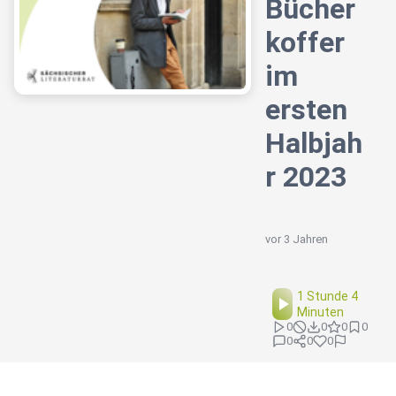
Bücher
koffer
im
ersten
Halbjah
r 2023
vor 3 Jahren
1 Stunde 4
Minuten
0
0
0
0
0
0
0