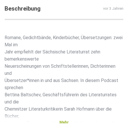
Beschreibung
vor 3 Jahren
Romane, Gedichtbände, Kinderbücher, Übersetzungen: zwei
Mal im
Jahr empfiehlt der Sächsische Literaturrat zehn
bemerkenswerte
Neuerscheinungen von Schriftstellerinnen, Dichterinnen
und
Übersetzer*innen in und aus Sachsen. In diesem Podcast
sprechen
Bettina Baltschev, Geschäftsführerin des Literaturrates
und die
Chemnitzer Literaturkritikerin Sarah Hofmann über die
Bücher,
Mehr
legen rote Fäden, sprachliche Eigenheiten und regionale