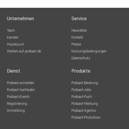
Unternehmen
Service
Team
Newsletter
Karriere
Kontakt
Impressum
Presse
Werben auf podcast.de
Nutzungsbedingungen
Datenschutz
Dienst
Produkte
Podcast anmelden
Podcast-Beratung
Podcast hochladen
Podcast-Jobs
Podcast-Events
Podcast-Push
Registrierung
Podcast-Werbung
Anmeldung
Podcast-Agentur
Podcast-Produktion