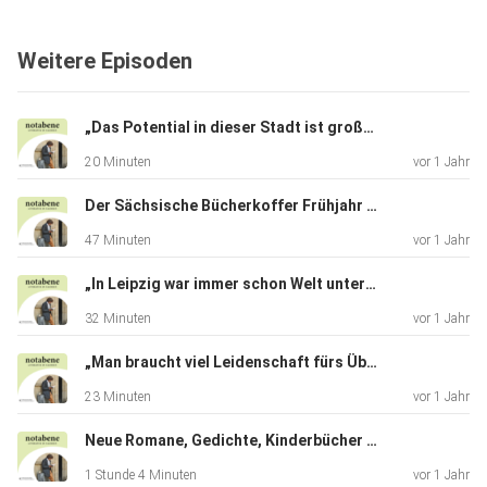
Anbindungen der unterschiedlichen Texte frei.
Weitere Episoden
„Das Potential in dieser Stadt ist groß“: Gerda Raidt und Franziska Hauffe im Gespräch
20 Minuten
vor 1 Jahr
Der Sächsische Bücherkoffer Frühjahr & Sommer 2025
47 Minuten
vor 1 Jahr
„In Leipzig war immer schon Welt unterwegs“. Stephanie Jacobs im Gespräch
32 Minuten
vor 1 Jahr
„Man braucht viel Leidenschaft fürs Übersetzen“: ein Gespräch mit Maria Hummitzsch und Tünde Malomvölgyi
23 Minuten
vor 1 Jahr
Neue Romane, Gedichte, Kinderbücher und Übersetzungen: Der „Sächsische Bücherkoffer“ im Gespräch
1 Stunde 4 Minuten
vor 1 Jahr