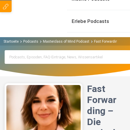
Erlebe Podcasts
Startseite
Podcasts
Masterclass of Mind Podcast
Fast Forwarding – Die
Fast
Forwar
ding –
Die