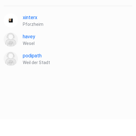
Manipulation
xinterx
Pforzheim
havey
Wesel
· Narzissten nutzen Fast
podipath
Forwarding und Lovebombing als Strategie
Weil der Stadt
· Was kann ich tun?
·