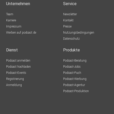
Unternehmen
Service
Ich habe für dich einen Onlinekurs, die Heldinnenreise. Diese
wunderschöne Reise gibt dir alle Tools mit an die Hand, um
Team
Newsletter
dir
Karriere
Kontakt
dein selbstbestimmtes Leben aufzubauen. Du kannst deine
Impressum
Presse
toxische
Werben auf podcast.de
Nutzungsbedingungen
Beziehung mehr und mehr loslassen und vor allem lernst du
Datenschutz
dich
als Frau im tiefsten Kern kennen. Ausführliche
Dienst
Produkte
Informationen zur
Podcast anmelden
Podcast-Beratung
Heldinnenreise erhältst du auf meiner
Podcast hochladen
Podcast-Jobs
Homepage www.masterclass-of-mind.de
Podcast-Events
Podcast-Push
Registrierung
Podcast-Werbung
Anmeldung
Podcast-Agentur
Podcast-Produktion
Welche Gedanken hast du zu diesem Thema oder welche