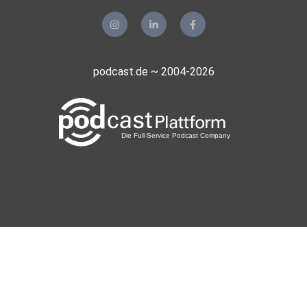
Erkenntnisse konntest du für dich aus der heutigen Folge
mitnehmen?
podcast.de ~ 2004-2026
Teile sie gerne in den Kommentaren oder unter meinem
aktuellen
Beitrag auf Instagram @martinabamesberger oder auf
meinem Blog
auf meiner
Website www.masterclass-of-mind.de
Ich freue mich auf dich.