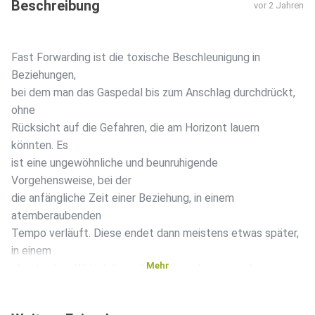
Beschreibung
vor 2 Jahren
Fast Forwarding ist die toxische Beschleunigung in
Beziehungen,
bei dem man das Gaspedal bis zum Anschlag durchdrückt,
ohne
Rücksicht auf die Gefahren, die am Horizont lauern
könnten. Es
ist eine ungewöhnliche und beunruhigende
Vorgehensweise, bei der
die anfängliche Zeit einer Beziehung, in einem
atemberaubenden
Tempo verläuft. Diese endet dann meistens etwas später,
in einem
Mehr
chaotischen Wirbelsturm der Verunsicherung und
Enttäuschung.
Manchmal kann die Folge ein Discard bedeuten, mit