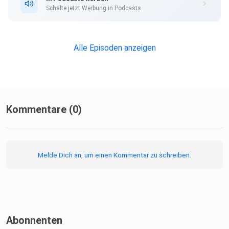
nach Absichten der beteiligten Personen. Ein Narzisst kann
Schalte jetzt Werbung in Podcasts.
die
Beziehung beschleunigen, um die Kontrolle über die andere
Person
Alle Episoden anzeigen
zu gewinnen.
Kommentare (0)
In der heutigen Podcastfolge besprechen wir mit dir unter
anderem:
Melde Dich an, um einen Kommentar zu schreiben.
Abonnenten
· Fast Forwarding ist reine