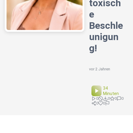
toxisch
e
Beschle
unigun
g!
vor 2 Jahren
34
Minuten
0
0
0
0
0
0