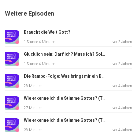
unseren Deep
Weitere Episoden
Dive dazu!
Braucht die Welt Gott?
1 Stunde 4 Minuten
vor 2 Jahren
Glücklich sein: Darf ich? Muss ich? Soll ich?
Und wenn du magst, kannst du uns natürlich auch gerne
1 Stunde 4 Minuten
vor 2 Jahren
folgen:
Instagram: https://instagram.com/machtgottgluecklich
Die Rambo-Folge: Was bringt mir ein Bündnis mit Gott?
Facebook:
28 Minuten
vor 4 Jahren
https://www.facebook.com/groups/881777529053614
Wie erkenne ich die Stimme Gottes? (Teil 2)
27 Minuten
vor 4 Jahren
Wie erkenne ich die Stimme Gottes? (Teil 1)
38 Minuten
vor 4 Jahren