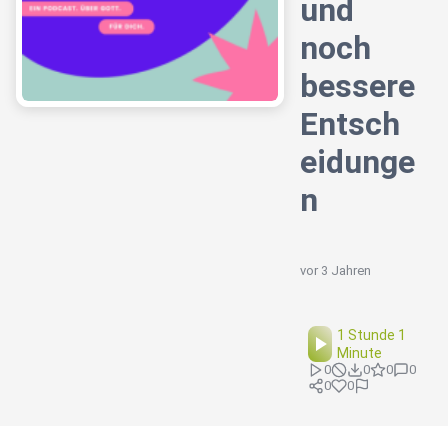
und
noch
bessere
Entsch
eidunge
n
vor 3 Jahren
1 Stunde 1
Minute
0
0
0
0
0
0