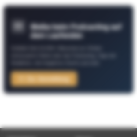
Bleibe beim Podcasting auf
dem Laufenden
Schließe Dich 26.000+ Menschen an. Erhalte
interessante Fakten über das Podcasting, Tipps der
Redaktion, Job-Angebote, Events und mehr.
Zur Anmeldung