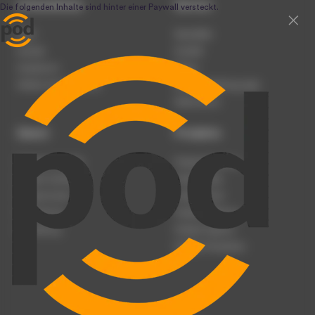
Unternehmen
Service
Team
Newsletter
Karriere
Kontakt
Impressum
Presse
Werben auf podcast.de
Nutzungsbedingungen
Datenschutz
Dienst
Produkte
Podcast anmelden
Podcast-Beratung
Podcast hochladen
Podcast-Jobs
Podcast-Events
Podcast-Push
Registrierung
Podcast-Werbung
Anmeldung
Podcast-Agentur
Podcast-Produktion