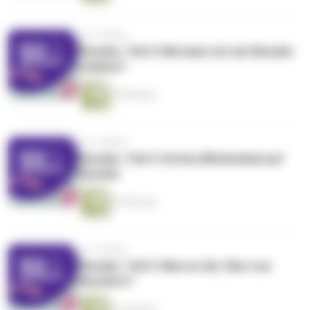
vor 4 Jahren
Wunder, Teil 4: Wie kann ich ein Wunder
erleben?
30 Minuten
vor 4 Jahren
Wunder, Teil 3: Gottes Blickwinkel auf
Wunder
23 Minuten
vor 4 Jahren
Wunder, Teil 2: Was ist der Sinn von
Wundern?
21 Minuten