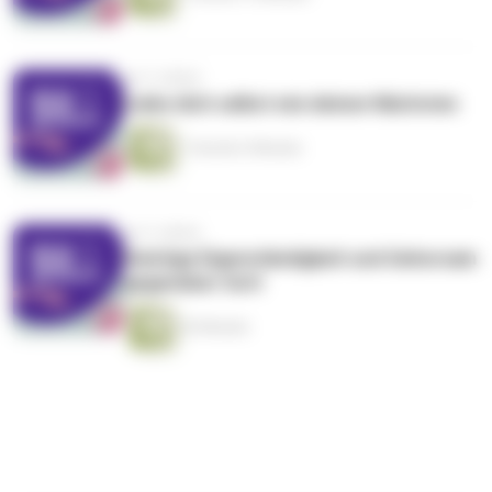
vor 5 Jahren
Liebe dich selbst wie deinen Nächsten
1 Stunde 2 Minuten
vor 5 Jahren
Geistige Eigenständigkeit und Gehorsam
gegenüber Gott
42 Minuten