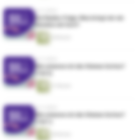
vor 4 Jahren
Die Rambo-Folge: Was bringt mir ein
Bündnis mit Gott?
28 Minuten
vor 4 Jahren
Wie erkenne ich die Stimme Gottes?
(Teil 2)
27 Minuten
vor 4 Jahren
Wie erkenne ich die Stimme Gottes?
(Teil 1)
38 Minuten