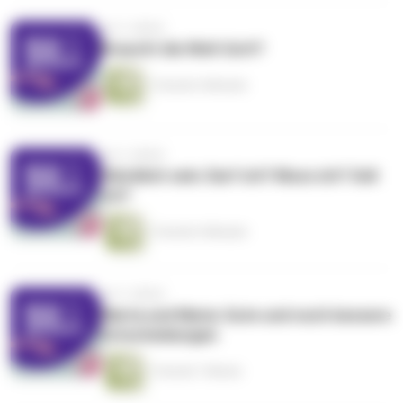
vor 2 Jahren
Braucht die Welt Gott?
1 Stunde 4 Minuten
vor 2 Jahren
Glücklich sein: Darf ich? Muss ich? Soll
ich?
1 Stunde 4 Minuten
vor 3 Jahren
Marta und Maria: Gute und noch bessere
Entscheidungen
1 Stunde 1 Minute