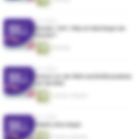
vor 4 Jahren
Wunder, Teil 1: Was ist überhaupt ein
Wunder?
25 Minuten
vor 5 Jahren
Schutz vor der Welt und Einflussnahme
auf die Welt
1 Stunde 17 Minuten
vor 5 Jahren
Glaube ohne Angst
1 Stunde 13 Minuten