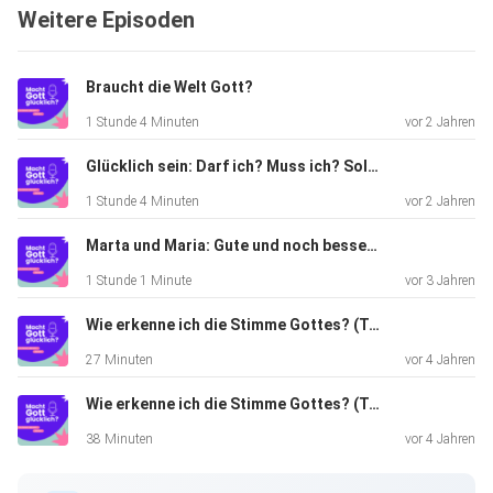
Weitere Episoden
aus einem der Rambo-Filme liefert uns
überraschenderweise ein
wunderbar passendes Sinnbild. Hör gerne rein!
Braucht die Welt Gott?
1 Stunde 4 Minuten
vor 2 Jahren
Ja, und wenn du magst, kannst du uns natürlich auch
Glücklich sein: Darf ich? Muss ich? Soll ich?
folgen:
1 Stunde 4 Minuten
vor 2 Jahren
Marta und Maria: Gute und noch bessere Entscheidungen
Instagram: https://instagram.com/machtgottgluecklich
1 Stunde 1 Minute
vor 3 Jahren
Facebook: Macht Gott glücklich? (Podcast)
Wie erkenne ich die Stimme Gottes? (Teil 2)
27 Minuten
vor 4 Jahren
Wie erkenne ich die Stimme Gottes? (Teil 1)
38 Minuten
vor 4 Jahren