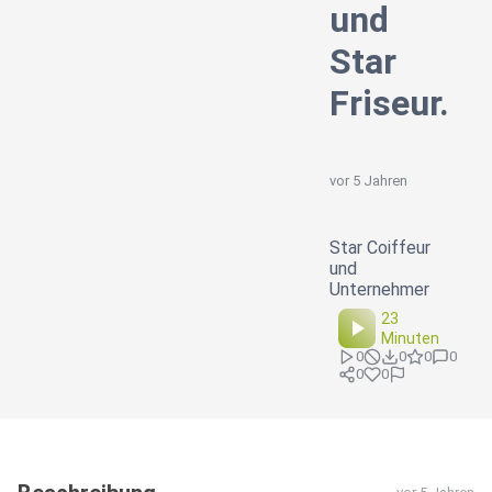
und
Star
Friseur.
vor 5 Jahren
Star Coiffeur
und
Unternehmer
23
Minuten
0
0
0
0
0
0