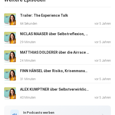
Trailer: The Experience Talk
64 Sekunden
vor 5 Jahren
NICLAS MAASER über Selbstreflexion, das TikTok und Social Media Game, Perfektionismus und den eigenen Selbstwert
29 Minuten
vor 5 Jahren
MATTHIAS DOLDERER über die Airrace Weltmeisterschaft, den Tod, das Risiko und das Erreichen von Zielen
24 Minuten
vor 5 Jahren
FINN HÄNSEL über Risiko, Krisenmanagement und seinen Antrieb
31 Minuten
vor 5 Jahren
ALEX KUMPTNER über Selbstverwirklichung, Unersättlichkeit, Social Media Hate und das Streben nach Glück
40 Minuten
vor 5 Jahren
In Podcasts werben