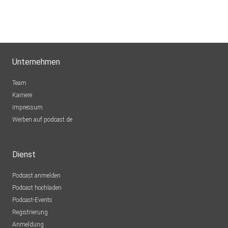
Unternehmen
Team
Karriere
Impressum
Werben auf podcast.de
Dienst
Podcast anmelden
Podcast hochladen
Podcast-Events
Registrierung
Anmeldung