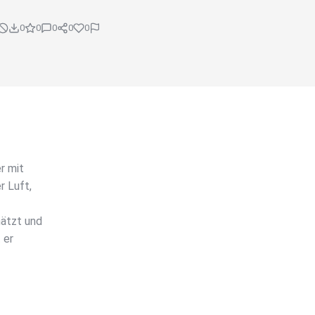
0
0
0
0
0
r mit
r Luft,
hätzt und
 er