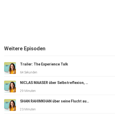
Weitere Episoden
Trailer: The Experience Talk
64 Sekunden
NICLAS MAASER über Selbstreflexion, das TikTok und Social Media Game, Perfektionismus und den eigenen Selbstwert
29 Minuten
SHAN RAHIMKHAN über seine Flucht aus dem Iran und den Weg zum erfolgreichen Unternehmer und Star Friseur.
23 Minuten