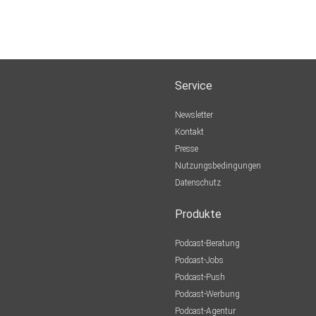
Service
Newsletter
Kontakt
Presse
Nutzungsbedingungen
Datenschutz
Produkte
Podcast-Beratung
Podcast-Jobs
Podcast-Push
Podcast-Werbung
Podcast-Agentur