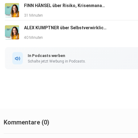
FINN HÄNSEL über Risiko, Krisenmanagement und seinen Antrieb
31 Minuten
ALEX KUMPTNER über Selbstverwirklichung, Unersättlichkeit, Social Media Hate und das Streben nach Glück
40 Minuten
In Podcasts werben
Schalte jetzt Werbung in Podcasts.
Kommentare (0)