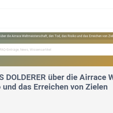
r die Airrace Weltmeisterschaft, den Tod, das Risiko und das Erreichen von Zie
DOLDERER über die Airrace We
 und das Erreichen von Zielen