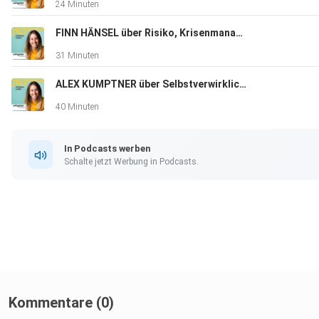
24 Minuten
FINN HÄNSEL über Risiko, Krisenmanagement und seinen Antrieb
31 Minuten
ALEX KUMPTNER über Selbstverwirklichung, Unersättlichkeit, Social Media Hate und das Streben nach Glück
40 Minuten
In Podcasts werben
Schalte jetzt Werbung in Podcasts.
Kommentare (0)