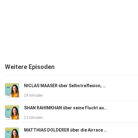
Weitere Episoden
NICLAS MAASER über Selbstreflexion, das TikTok und Social Media Game, Perfektionismus und den eigenen Selbstwert
29 Minuten
SHAN RAHIMKHAN über seine Flucht aus dem Iran und den Weg zum erfolgreichen Unternehmer und Star Friseur.
23 Minuten
MATTHIAS DOLDERER über die Airrace Weltmeisterschaft, den Tod, das Risiko und das Erreichen von Zielen