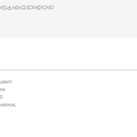
0
0
0
0
0
0
0
udent.
ine
00
onismus,