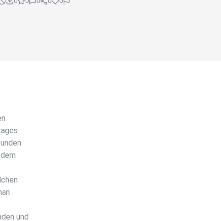
0
0
0
0
0
en
ltages
funden
, dem
lchen
man
nden und