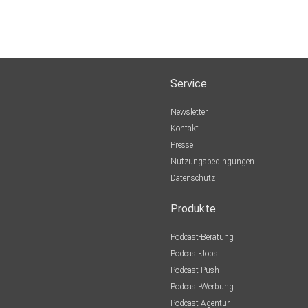
Service
Newsletter
Kontakt
Presse
Nutzungsbedingungen
Datenschutz
Produkte
Podcast-Beratung
Podcast-Jobs
Podcast-Push
Podcast-Werbung
Podcast-Agentur