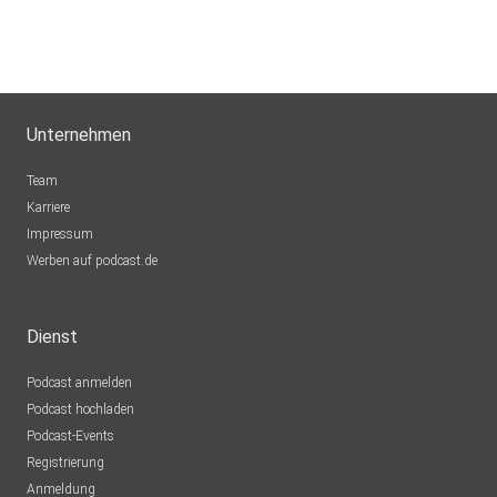
Unternehmen
Team
Karriere
Impressum
Werben auf podcast.de
Dienst
Podcast anmelden
Podcast hochladen
Podcast-Events
Registrierung
Anmeldung