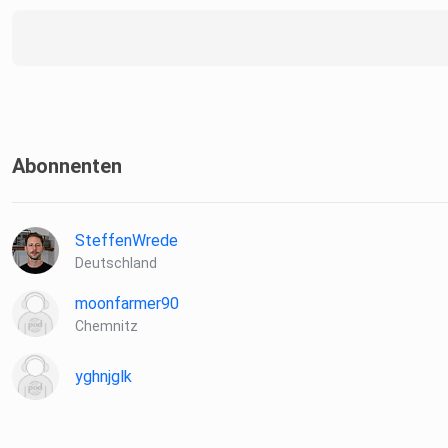
Abonnenten
SteffenWrede
Deutschland
moonfarmer90
Chemnitz
yghnjglk