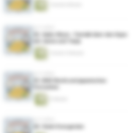
1 Stunde 6 Minuten
vor 5 Jahren
30. Sailor Moon - Fantalk über den Hype
mit Janne und Tanja
1 Stunde 10 Minuten
vor 5 Jahren
29. NHK World und japanisches
Fernsehen
51 Minuten
vor 5 Jahren
28. Violet Evergarden