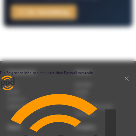
Zur Anmeldung
Unternehmen
Service
Team
Newsletter
Karriere
Kontakt
Impressum
Presse
Werben auf podcast.de
Nutzungsbedingungen
Datenschutz
Dienst
Produkte