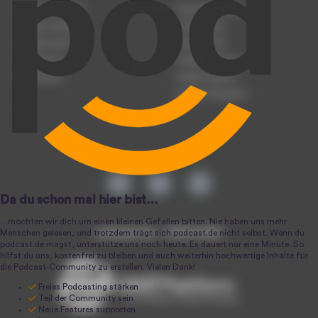
Podcast anmelden
Podcast-Beratung
Podcast hochladen
Podcast-Jobs
Podcast-Events
Podcast-Push
Registrierung
Podcast-Werbung
Anmeldung
Podcast-Agentur
Podcast-Produktion
podcast.de ~ 2004-2026