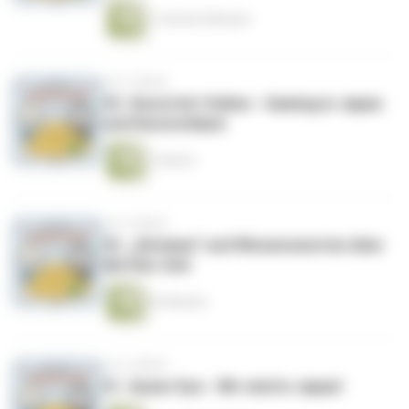
1 Stunde 8 Minuten
vor 5 Jahren
33. Sword Art Online - Gaming in Japan
und Deutschland
1 Minute
vor 5 Jahren
32. „Gintama“ und Wissenswertes über
die Edo-Zeit
43 Minuten
vor 5 Jahren
31. Queer Eye - Wir sind in Japan!