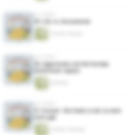
vor 4 Jahren
39. LOL vs. Documental
1 Stunde 7 Minuten
vor 4 Jahren
38. Aggretsuko und die heutige
Arbeitswelt Japans
57 Minuten
vor 4 Jahren
37. Erased - Die Stadt, in der es mich
nicht gab
1 Stunde 15 Minuten