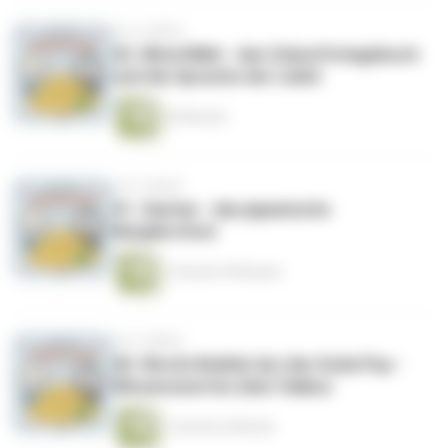
vor 4 Jahren
42. Mirai Nikki - das Zukunftstagebuch
und die Sprache der Liebd
55 Minuten
vor 4 Jahren
41. Gantan - das japanische
Neujahrsfest
1 Stunde 39 Minuten
vor 4 Jahren
40. Words Bubble Up Like Soda Pop -
Wissenswertes über Haikus
1 Stunde 6 Minuten