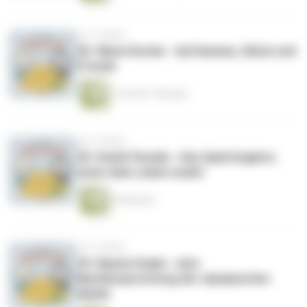
vor 4 Jahren
36. Marie Kondo - Aufräumen, Glück und
Freude
1 Stunde 7 Minuten
vor 4 Jahren
35. Death Parade - Das Spiel beginnt,
wenn dein Leben endet
53 Minuten
vor 4 Jahren
34. Naomi Osaka - eine
Nachbesprechung der olympischen
Spiele