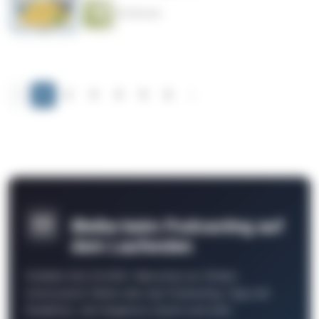
45 Minuten
‹
1
2
3
4
5
6
›
Bleibe beim Podcasting auf
dem Laufenden
Schließe Dich 26.000+ Menschen an. Erhalte
interessante Fakten über das Podcasting, Tipps der
Redaktion, Job-Angebote, Events und mehr.