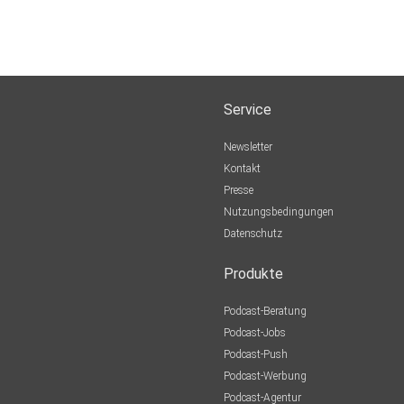
Service
Newsletter
Kontakt
Presse
Nutzungsbedingungen
Datenschutz
Produkte
Podcast-Beratung
Podcast-Jobs
Podcast-Push
Podcast-Werbung
Podcast-Agentur