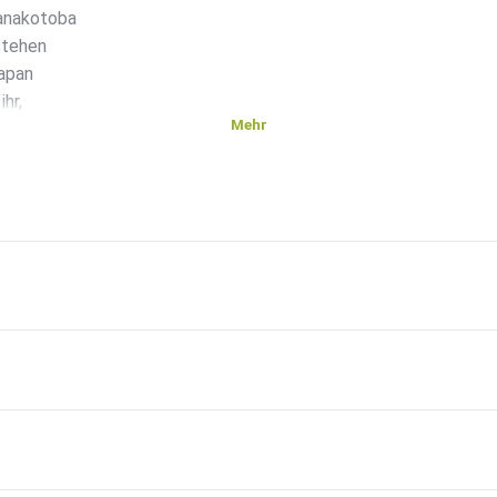
Hanakotoba
stehen
Japan
hr,
Mehr
 was man
ge
に夢中です。(あなた に むちゅう です。) 3.
 好きやねん！(すき や ねん！) 6.
は あなたが だいすき です。) 8.
。(あいしてる よ。) 10. まだ好きだ。(まだ すき だ。)