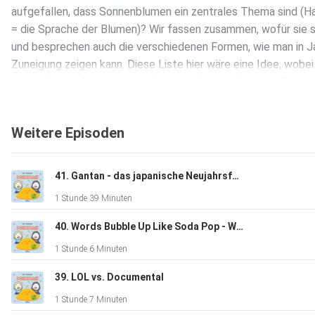
aufgefallen, dass Sonnenblumen ein zentrales Thema sind (
= die Sprache der Blumen)? Wir fassen zusammen, wofür sie 
und besprechen auch die verschiedenen Formen, wie man in 
Zuneigung zeigen kann. Diese Liste hier wäre eine Idee, wobei i
bevor ihr was davon verwendet, unbedingt reinhören solltet,
davon wirklich was / wem / wann sagt und welche davon crin
klingen und gar nicht im echten Leben benutzt werden. 1.
Weitere Episoden
あなたを愛しています。(あなたをあいしています。) 2. あなた
大好きだよ。(だいすき だよ。) 4. 好きだよ。(すき だよ。) 5.
…大好き！(…だいすき！) 7. 私はあなたが大好きです。(わたし
41. Gantan - das japanische Neujahrsfest
僕/私のこと好き？(ぼく/わたしの こと すき？) 9. 愛してるよ
1 Stunde 39 Minuten
11. 結婚してください。(けっこん して ください。)
40. Words Bubble Up Like Soda Pop - Wissenswertes über Haikus
1 Stunde 6 Minuten
39. LOL vs. Documental
1 Stunde 7 Minuten