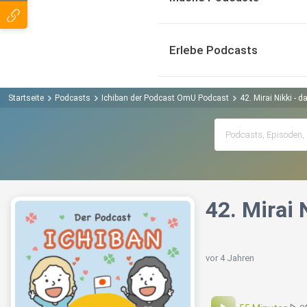
Erlebe Podcasts
Startseite
Podcasts
Ichiban der Podcast OmU Podcast
42. Mirai Nikki -
42. Mirai
vor 4 Jahren