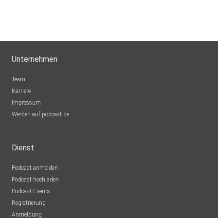
Unternehmen
Team
Karriere
Impressum
Werben auf podcast.de
Dienst
Podcast anmelden
Podcast hochladen
Podcast-Events
Registrierung
Anmeldung