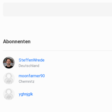
Abonnenten
SteffenWrede
Deutschland
moonfarmer90
Chemnitz
yghnjglk