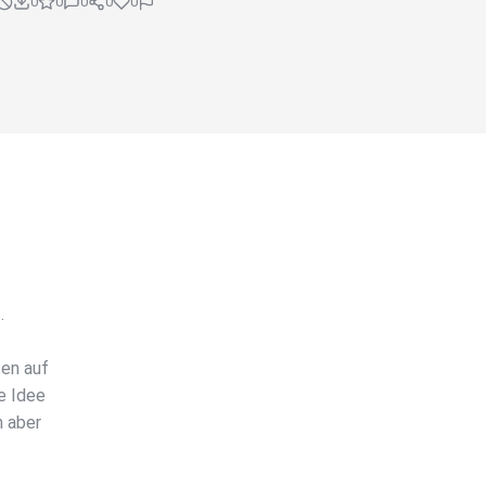
0
0
0
0
0
.
sen auf
e Idee
n aber