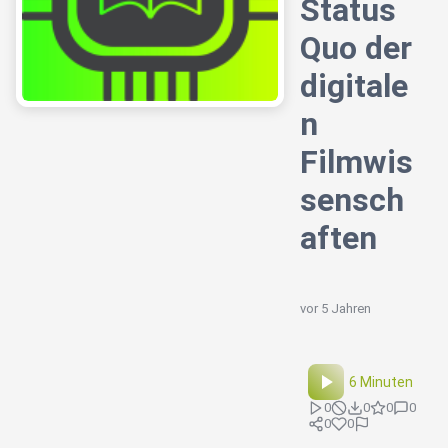
Status
Quo der
digitale
n
Filmwis
sensch
aften
vor 5 Jahren
6 Minuten
0
0
0
0
0
0