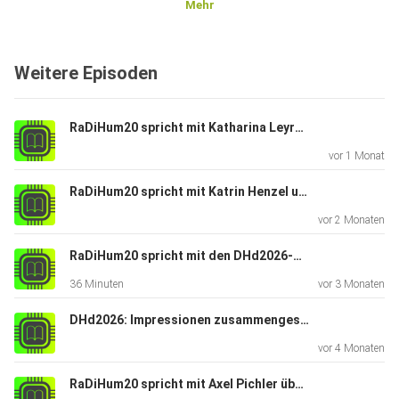
Mehr
Weitere Episoden
RaDiHum20 spricht mit Katharina Leyrer von der FAU Erlangen-Nürnberg über Barrierearmut und Datenethik
vor 1 Monat
RaDiHum20 spricht mit Katrin Henzel und Simone Franz über Barrierearmut in digitalen Editionen und Forschungsdatenmanagement
vor 2 Monaten
RaDiHum20 spricht mit den DHd2026-Reisestipendiat*innen Luise Prager und Chris Ortega Singer
36 Minuten
vor 3 Monaten
DHd2026: Impressionen zusammengestellt von RaDiHum20
vor 4 Monaten
RaDiHum20 spricht mit Axel Pichler über die Wiener Digital Humanities