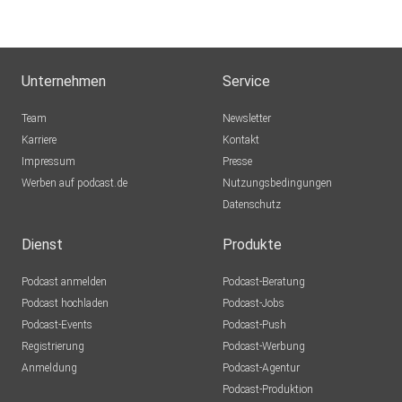
Unternehmen
Service
Team
Newsletter
Karriere
Kontakt
Impressum
Presse
Werben auf podcast.de
Nutzungsbedingungen
Datenschutz
Dienst
Produkte
Podcast anmelden
Podcast-Beratung
Podcast hochladen
Podcast-Jobs
Podcast-Events
Podcast-Push
Registrierung
Podcast-Werbung
Anmeldung
Podcast-Agentur
Podcast-Produktion