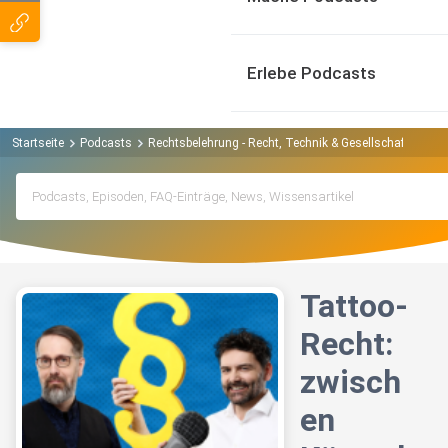
Erlebe Podcasts
Startseite
Podcasts
Rechtsbelehrung - Recht, Technik & Gesellschaft Podca
Tattoo-
Recht:
zwisch
en