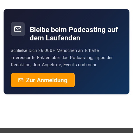
wir selbst tragen, wird am Ende des Podcasts
beantwortet.
Zumindest zu 2/3.
Shownotes
Bleibe beim Podcasting auf
dem Laufenden
00:00:00 – Vorstellung des Gastes und Themas.
Schließe Dich 26.000+ Menschen an. Erhalte
00:03:45 – Sind Tattoos eine Körperverletzung, vielleicht
interessante Fakten über das Podcasting, Tipps der
Redaktion, Job-Angebote, Events und mehr.
sogar eine, die mit einem gefährlichen Werkzeug begangen
wird?
Zur Anmeldung
00:06:00 – Wie weit reicht eine Einwilligung in einen
Tätowiervorgang?
00:10:00 – Brauchen Tätowierer eine amtliche Zulassung,
um
ihr Gewerbe ausüben zu können?