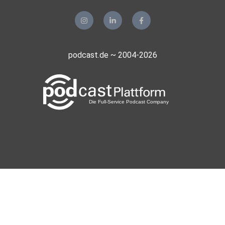
der
Öffentlichkeit, gegen Entgelt (z.B. als Tattoo-Modell) oder
gar
in Filmen oder Computerspeieln geschieht?
podcast.de ~ 2004-2026
01:03:00 – Dürfen Tätowierer Fotos von gestochenen
Tattoos in
einem Flash-Book aufnehmen oder ausstellen oder hat
auch hier die
DSGVO etwas dagegen?
01:09:00 – Dürfen Tätowierer strafbare Symbole stechen
oder
machen sie sich der Beihilfe, z.B. der Zurschaustellung
verfassungswidriger Symbole schuldig?
01:16:00 – Darf man fremde Tattoos überstechen oder ist