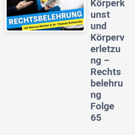
Körperk
unst
und
Körperv
erletzu
ng –
Rechts
belehru
ng
Folge
65