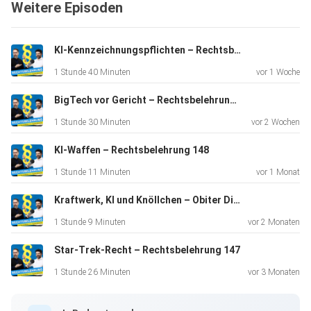
Weitere Episoden
Veröffentlichung von gestochenen Motiven in „Flash-
Books“,
KI-Kennzeichnungspflichten – Rechtsbelehrung 150
1 Stunde 40 Minuten
vor 1 Woche
als auch über strafbare Beihilfe beim Stechen von
rechtswidrigen Motiven,
BigTech vor Gericht – Rechtsbelehrung 149
1 Stunde 30 Minuten
vor 2 Wochen
Tattooverboten des Arbeitgebers
KI-Waffen – Rechtsbelehrung 148
sowie der Gewährleistung bei Tattoo-Fails,
1 Stunde 11 Minuten
vor 1 Monat
Kraftwerk, KI und Knöllchen – Obiter Dictum 19
1 Stunde 9 Minuten
vor 2 Monaten
bis zu Regeln für Tattoos im Ausland durch sehr viele
Star-Trek-Recht – Rechtsbelehrung 147
unterschiedliche Rechtsgebiete führt. Wobei dies nur eine
kurze
1 Stunde 26 Minuten
vor 3 Monaten
Zusammenfassung war.