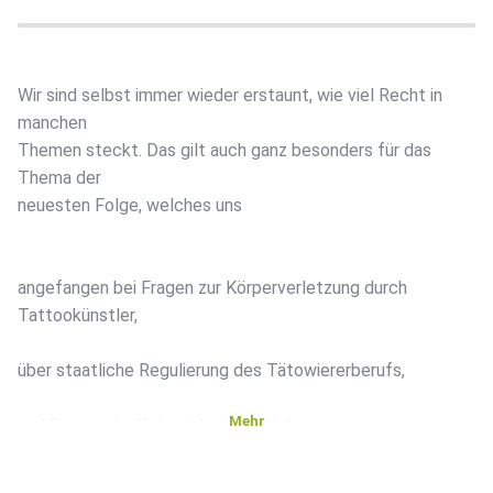
Wir sind selbst immer wieder erstaunt, wie viel Recht in
manchen
Themen steckt. Das gilt auch ganz besonders für das
Thema der
neuesten Folge, welches uns
angefangen bei Fragen zur Körperverletzung durch
Tattookünstler,
über staatliche Regulierung des Tätowiererberufs,
Mehr
und Fragen der Zulässigkeit der Nutzung von
Tattoomotiven
nach dem Urheber- und Markenrecht sowie