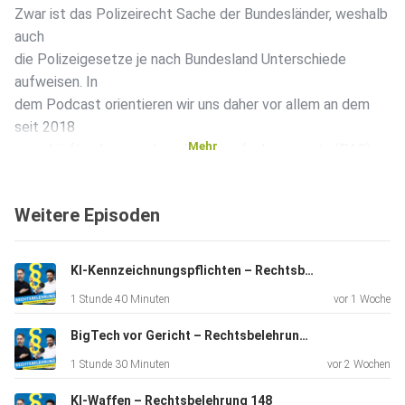
Zwar ist das Polizeirecht Sache der Bundesländer, weshalb
auch
die Polizeigesetze je nach Bundesland Unterschiede
aufweisen. In
dem Podcast orientieren wir uns daher vor allem an dem
seit 2018
Mehr
verschärften bayerischen Polizeiaufgabengesetz (PAG),
was
jedoch nicht das einzige seiner Art ist.
Weitere Episoden
Derzeit werden Bestrebungen unternommen, bzw. waren
KI-Kennzeichnungspflichten – Rechtsbelehrung 150
schon
1 Stunde 40 Minuten
vor 1 Woche
erfolgreich, den Handlungsspielraum der Polizei
auszuweiten.
BigTech vor Gericht – Rechtsbelehrung 149
1 Stunde 30 Minuten
vor 2 Wochen
Traditionell durfte die Polizei nur dann eingreifen, wenn
KI-Waffen – Rechtsbelehrung 148