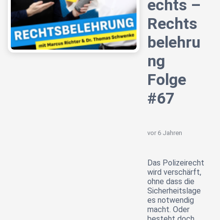
echts –
Rechts
belehru
ng
Folge
#67
vor 6 Jahren
Das Polizeirecht
wird verschärft,
ohne dass die
Sicherheitslage
es notwendig
macht. Oder
besteht doch