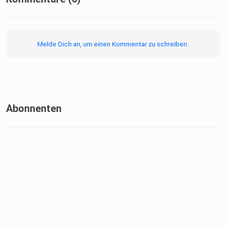
Was dabei unseres Erachtens zu kurz kommt, die
Melde Dich an, um einen Kommentar zu schreiben.
Abwägung der
Vorteile für die Sicherheit mit den Gefahren derart
weitreichender Polizeibefugnisse gegenüber den so
genannten
Gefährdern.
Abonnenten
Die Kriminalitätsstatistik des BMI bietet aus unserer Sicht
keine
Rechtfertigung für eine derart weitgehende Verschärfung
der
Polizeigesetze (s. Tagesschau, auch wenn manche sie
anders
interpretieren).