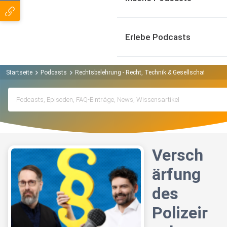
Erlebe Podcasts
Startseite
Podcasts
Rechtsbelehrung - Recht, Technik & Gesellschaft Podca
Versch
ärfung
des
Polizeir