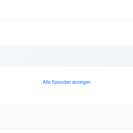
es
s
und wir
Alle Episoden anzeigen
ern
pfehlen