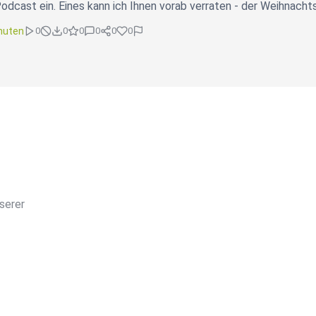
odcast ein. Eines kann ich Ihnen vorab verraten - der Weihnacht
nuten
0
0
0
0
0
0
serer