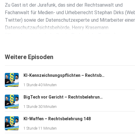
Zu Gast ist der Jurafunk, das sind der Rechtsanwalt und
Fachanwalt für Medien- und Urheberrecht Stephan Dirks (Web
Twitter) sowie der Datenschutzexperte und Mitarbeiter einer
Datenschutzaufsichtsbehörde, Henry Krasemann
(Klemmbausteinlyrik.de, Spiele-Podcast.de, Twitter).
Wir widmen uns dabei dem Schenkungsrecht, der Schlechtlei
Weitere Episoden
und Schadensersatzforderungen gegenüber Weihnachtsmänn
Fotoverboten in der Schule, heißer Begierde und der Frage w
die Wiedergeburt einem Erbanfall entgegensteht.
KI-Kennzeichnungspflichten – Rechtsbelehrung 150
1 Stunde 40 Minuten
Selbstverständlich klären wir auch, ob der Weihnachtsmann d
BigTech vor Gericht – Rechtsbelehrung 149
DSGVO beachten muss, welche Aufsichtsbehörde für ihn zus
1 Stunde 30 Minuten
ist und auf welcher Rechtsgrundlage er Kinder überwacht.
KI-Waffen – Rechtsbelehrung 148
1 Stunde 11 Minuten
Doch auch wenn unser Beisammensein vom Frohsinn getragen