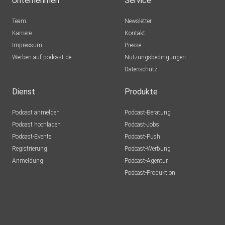
Unternehmen
Service
Team
Newsletter
Karriere
Kontakt
Impressum
Presse
Werben auf podcast.de
Nutzungsbedingungen
Datenschutz
Dienst
Produkte
Podcast anmelden
Podcast-Beratung
Podcast hochladen
Podcast-Jobs
Podcast-Events
Podcast-Push
Registrierung
Podcast-Werbung
Anmeldung
Podcast-Agentur
Podcast-Produktion