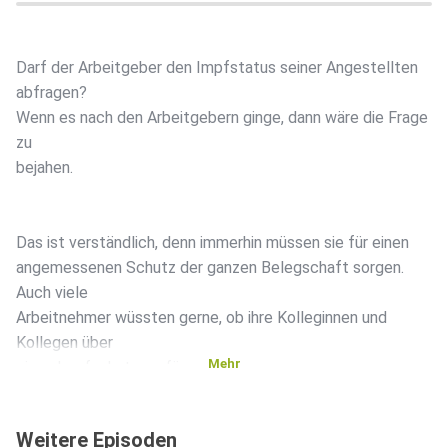
Darf der Arbeitgeber den Impfstatus seiner Angestellten
abfragen?
Wenn es nach den Arbeitgebern ginge, dann wäre die Frage
zu
bejahen.
Das ist verständlich, denn immerhin müssen sie für einen
angemessenen Schutz der ganzen Belegschaft sorgen.
Auch viele
Arbeitnehmer wüssten gerne, ob ihre Kolleginnen und
Kollegen über
Mehr
einen Impfschutz verfügen.
Weitere Episoden
Von der Seite der Datenschutzbehörden wird jedoch