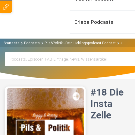
Erlebe Podcasts
Startseite
Podcasts
Pils&Politik - Dein Lieblingspodcast Podcast
#18 Die I
#18 Die
Insta
Zelle