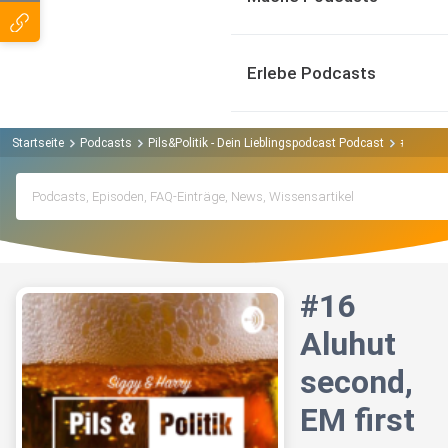
Erlebe Podcasts
Startseite
Podcasts
Pils&Politik - Dein Lieblingspodcast Podcast
#16 Aluh
#16
Aluhut
second,
EM first