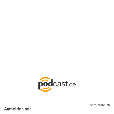
Anmeldung
Hallo Podcast-Hörer! Melde dich hier an. Dich erwarten 1 Million
abonnierbare Podcasts und alles, was Du rund um Podcasting
wissen musst.
Konto erstellen
Anmelden mit