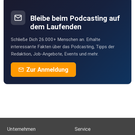
rücken immer
neue Kriterien in den Fokus des Lehrendenjobs. Wir von
uniplus
Bleibe beim Podcasting auf
möchten auf Themen eingehen, die Schulen in
dem Laufenden
Niedersachsen
bewegen, sowie Wissenswertes für Lehrkräfte vermitteln.
Schließe Dich 26.000+ Menschen an. Erhalte
Außerdem
interessante Fakten über das Podcasting, Tipps der
Redaktion, Job-Angebote, Events und mehr.
möchten wir in zukunftsorientierten Fortbildungsformaten
denken.
Zur Anmeldung
Unser Podcast-Team, bestehend aus Felix Roscher und
Svenja
Höxbroe, stellt aktuelle Themen und Partner:innen aus der
Lehrkräftefortbildung vor – und manchmal wird dabei der
Podcast
selbst zur Fortbildung. Reinhören lohnt sich also!
Unternehmen
Service