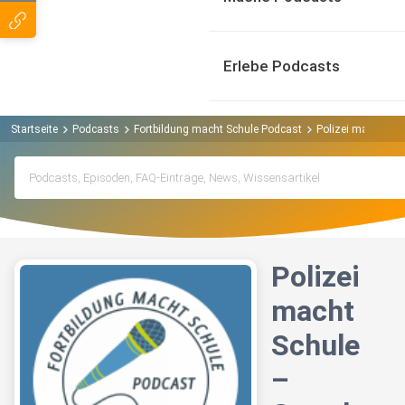
Erlebe Podcasts
Startseite
Podcasts
Fortbildung macht Schule Podcast
Polizei macht Sch
Polizei
macht
Schule
–