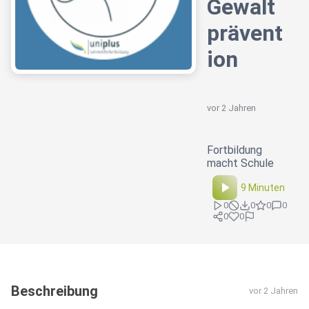
Gewalt
prävent
ion
vor 2 Jahren
Fortbildung
macht Schule
9 Minuten
0
0
0
0
0
0
Beschreibung
vor 2 Jahren