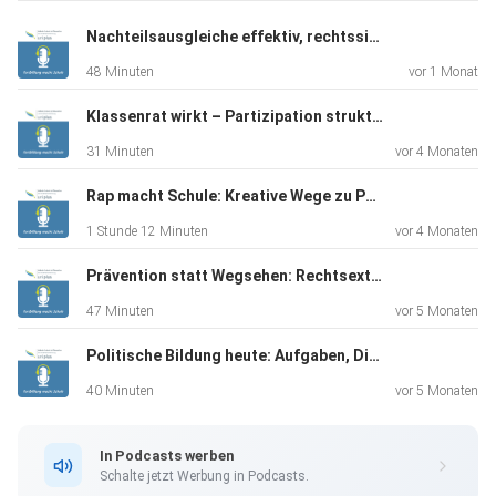
Nachteilsausgleiche effektiv, rechtssicher und fair gestalten
48 Minuten
vor 1 Monat
Dafür einsetzen, dass es in Schulen ein
Gewalt-Präventionsprojekt gibt und dieses konsequent
Klassenrat wirkt – Partizipation strukturieren (Demokratiebildung 4/4)
umgesetzt wird
31 Minuten
vor 4 Monaten
Rap macht Schule: Kreative Wege zu Partizipation und Selbstwirksamkeit (Demokratiebildung 3/4)
1 Stunde 12 Minuten
vor 4 Monaten
Die grüne Liste der Präventionsmaßnahmen vom
Prävention statt Wegsehen: Rechtsextremismus in der Schule begegnen (Demokratiebildung 2/4)
Landespräventionsrat bietet einen guten Überblick über
47 Minuten
vor 5 Monaten
evaluierte Präventionsprojekte, die sich als wirksam
Politische Bildung heute: Aufgaben, Didaktik, Praxisimpulse (Demokratiebildung 1/4)
erwiesen
haben
40 Minuten
vor 5 Monaten
In Podcasts werben
Schalte jetzt Werbung in Podcasts.