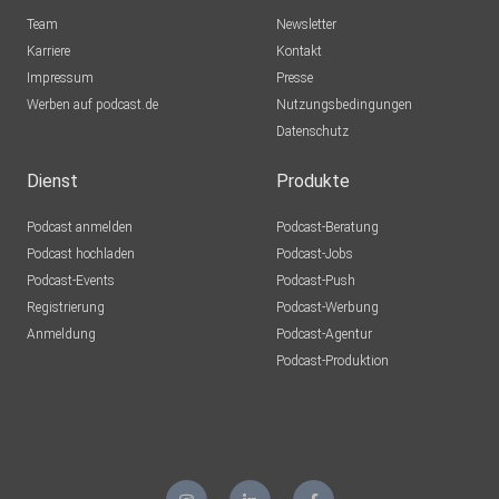
Team
Newsletter
Themenvorschläge, Fragen und Feedback erreichen uns
Karriere
Kontakt
per Mail an
Impressum
Presse
podcast@lse.uni-hannover.de.
Werben auf podcast.de
Nutzungsbedingungen
Datenschutz
Url: https://www.lse.uni-hannover.de/de/uniplus/
Dienst
Produkte
Podcast anmelden
Podcast-Beratung
Podcast hochladen
Podcast-Jobs
Podcast-Feed:
Podcast-Events
Podcast-Push
https://podcasts.apple.com/de/podcast/fortbildung-
Registrierung
Podcast-Werbung
macht-schule/id1649415019
Anmeldung
Podcast-Agentur
Podcast-Produktion
YouTube: folgt
CC by 4.0