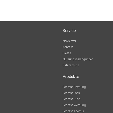
Service
Newsletter
Kontakt
Presse
Nutzungsbedingungen
Datenschutz
Produkte
Podcast-Beratung
Podcast-Jobs
Podcast-Push
Podcast-Werbung
Podcast-Agentur