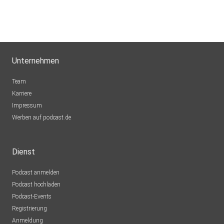
Unternehmen
Team
Karriere
Impressum
Werben auf podcast.de
Dienst
Podcast anmelden
Podcast hochladen
Podcast-Events
Registrierung
Anmeldung