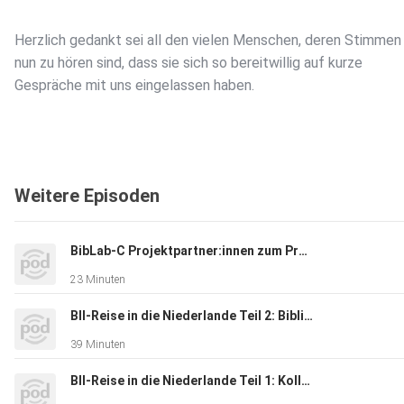
Herzlich gedankt sei all den vielen Menschen, deren Stimmen 
nun zu hören sind, dass sie sich so bereitwillig auf kurze
Gespräche mit uns eingelassen haben.
Ein großer Dank geht an Jörg Braune für seinen Interviewerch
Weitere Episoden
Musikalisch untermalt wird die Episode vom Blue Boys Trio:
Jonathan Morgenstern am Klavier, Matthias Wagner am Violon
BibLab-C Projektpartner:innen zum Projektausklang
und Maximilian Zaunick an der Violine, mit ihrer Interpretation
23 Minuten
von José Bragatos "Milontan".
BII-Reise in die Niederlande Teil 2: Bibliotheken
39 Minuten
BII-Reise in die Niederlande Teil 1: Kolleg:innen