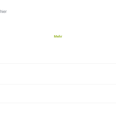
hier
Mehr
arme.
cello