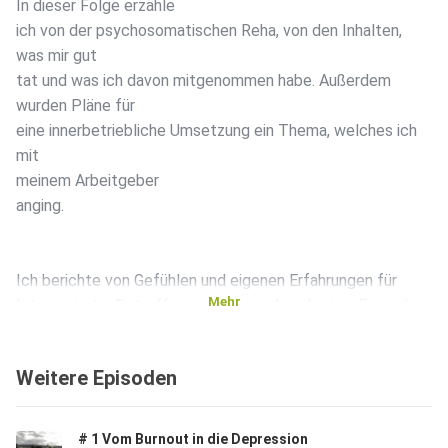
In dieser Folge erzähle
ich von der psychosomatischen Reha, von den Inhalten,
was mir gut
tat und was ich davon mitgenommen habe. Außerdem
wurden Pläne für
eine innerbetriebliche Umsetzung ein Thema, welches ich
mit
meinem Arbeitgeber
anging.
Ich berichte von Gefühlen und eigenen Erfahrungen für
Mehr
Interessierte, Betroffene und deren Angehörige. Es wird
Zeit,
darüber zu sprechen!
Weitere Episoden
Feedback gern an: lebenswellen@web.de
# 1 Vom Burnout in die Depression