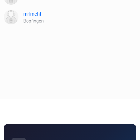
mrlmchl
Bopfingen