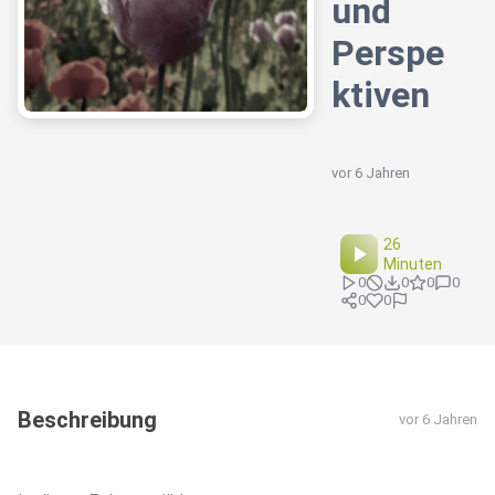
und
Perspe
ktiven
vor 6 Jahren
26
Minuten
0
0
0
0
0
0
Beschreibung
vor 6 Jahren