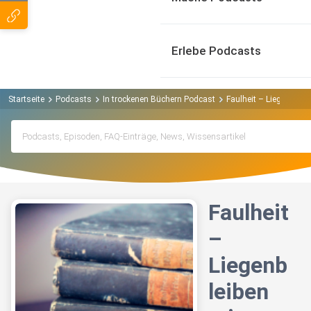
Erlebe Podcasts
Startseite
Podcasts
In trockenen Büchern Podcast
Faulheit – Liegenblei
Faulheit
–
Liegenb
leiben