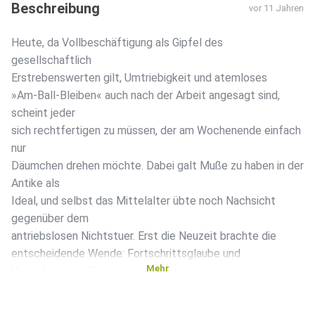
Beschreibung
vor 11 Jahren
Heute, da Vollbeschäftigung als Gipfel des
gesellschaftlich
Erstrebenswerten gilt, Umtriebigkeit und atemloses
»Am-Ball-Bleiben« auch nach der Arbeit angesagt sind,
scheint jeder
sich rechtfertigen zu müssen, der am Wochenende einfach
nur
Däumchen drehen möchte. Dabei galt Muße zu haben in der
Antike als
Ideal, und selbst das Mittelalter übte noch Nachsicht
gegenüber dem
antriebslosen Nichtstuer. Erst die Neuzeit brachte die
entscheidende Wende: Fortschrittsglaube und
Mehr
Veränderungswille
ließen ihn seine Unschuld verlieren, machten ihn zur
parasitären