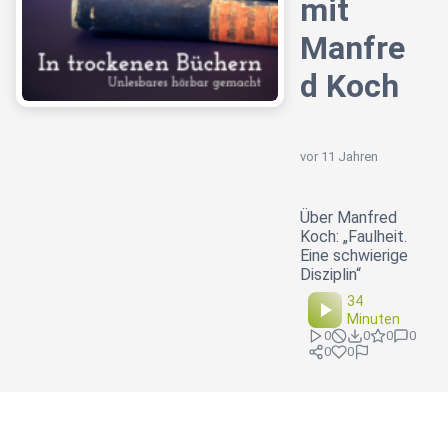
mit
Manfre
d Koch
vor 11 Jahren
Über Manfred
Koch: „Faulheit.
Eine schwierige
Disziplin“
34
Minuten
0
0
0
0
0
0