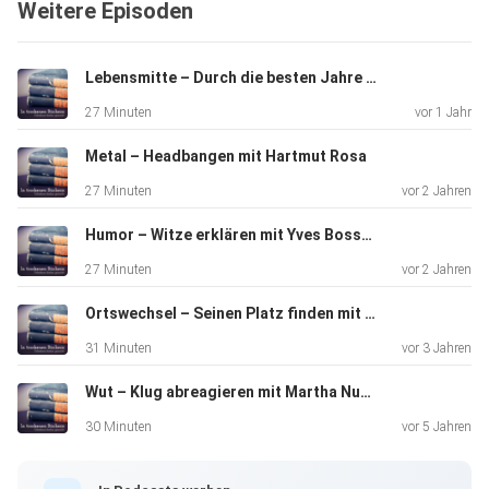
Weitere Episoden
Existenz. Seit einiger Zeit allerdings beginnt der Gedanke
der
Entschleunigung wieder an Akzeptanz zu gewinnen…
Lebensmitte – Durch die besten Jahre mit Barbara Bleisch
(Klappentext) Nach
27 Minuten
vor 1 Jahr
vier Monaten Podcast-Faulheit habe ich mich endlich
aufgerafft,
Metal – Headbangen mit Hartmut Rosa
Manfred Kochs Kulturgeschichte des Müßiggangs zu
27 Minuten
vor 2 Jahren
lesen. Turns out:
Ich war überhaupt nicht faul! Diese und andere
Humor – Witze erklären mit Yves Bossart
Erkenntnisse mehr
27 Minuten
vor 2 Jahren
hört ihr in dieser Folge. Hier das in der Folge erwähnte
Gemälde
Ortswechsel – Seinen Platz finden mit Claire Marin
„Schlaraffenland“ von Pieter Bruegel:
31 Minuten
vor 3 Jahren
http://upload.wikimedia.org/wikipedia/commons/2/2c/Schl
Wut – Klug abreagieren mit Martha Nussbaum
araffenland.jpg
30 Minuten
vor 5 Jahren