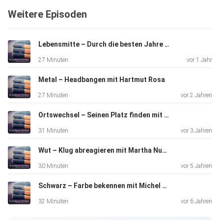
was
Weitere Episoden
geschieht mit Geist und Körper, wenn wir etwas komisch
finden? Ist
Humor nur eine Frage des Geschmacks, hat er ethische
Lebensmitte – Durch die besten Jahre mit Barbara Bleisch
Grenzen – und
27 Minuten
vor 1 Jahr
welche Gedanken haben sich Platon, Nietzsche und Kant
zu diesem
Metal – Headbangen mit Hartmut Rosa
urmenschlichen Phänomen gemacht?
27 Minuten
vor 2 Jahren
Ortswechsel – Seinen Platz finden mit Claire Marin
31 Minuten
vor 3 Jahren
Wut – Klug abreagieren mit Martha Nussbaum
30 Minuten
vor 5 Jahren
Schwarz – Farbe bekennen mit Michel Pastoureau
32 Minuten
vor 6 Jahren