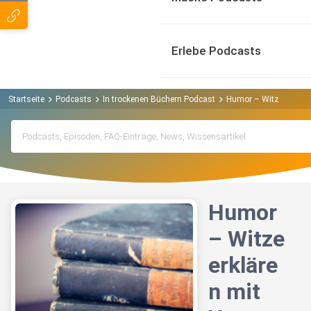
Erlebe Podcasts
Startseite
Podcasts
In trockenen Büchern Podcast
Humor – Witze erkläre
Humor
– Witze
erkläre
n mit