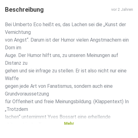
Beschreibung
vor 2 Jahren
Bei Umberto Eco heißt es, das Lachen sei die „Kunst der
Vernichtung
von Angst“. Darum ist der Humor vielen Angstmachern ein
Dorn im
Auge. Der Humor hilft uns, zu unseren Meinungen auf
Distanz zu
gehen und sie infrage zu stellen. Er ist also nicht nur eine
Waffe
gegen jede Art von Fanatismus, sondern auch eine
Grundvoraussetzung
für Offenheit und freie Meinungsbildung. (Klappentext) In
„Trotzdem
lachen“ unternimmt Yves Bossart eine erhellende
Mehr
philosophische Tour
durch die Welt des Humors. Warum lachen wir überhaupt,