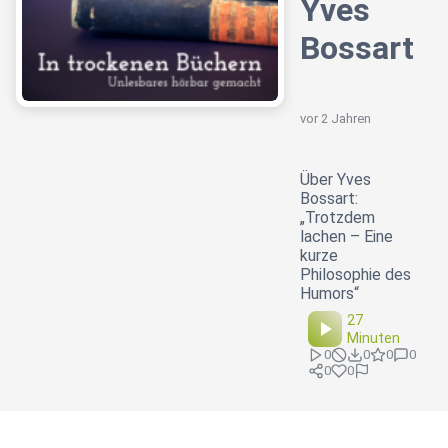
Yves
Bossart
vor 2 Jahren
Über Yves
Bossart:
„Trotzdem
lachen – Eine
kurze
Philosophie des
Humors“
27
Minuten
0
0
0
0
0
0