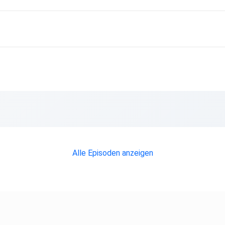
 am
eswig
:
Alle Episoden anzeigen
,
sichts