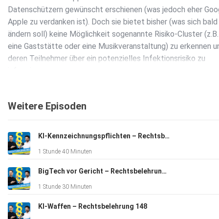
Datenschützern gewünscht erschienen (was jedoch eher Goo
Apple zu verdanken ist). Doch sie bietet bisher (was sich bald
ändern soll) keine Möglichkeit sogenannte Risiko-Cluster (z.B.
eine Gaststätte oder eine Musikveranstaltung) zu erkennen u
deren Teilnehmer über ein potenzielles Infektionsrisiko zu
informieren.
Weitere Episoden
Diese Funktionen verspricht die Luca-App, welche von einem
Berliner Start-Up entwickelt und von dem (an dem Start-Up
mittelbar beteiligten) Musiker Smudo öffentlich angepriesen 
KI-Kennzeichnungspflichten – Rechtsbelehrung 150
1 Stunde 40 Minuten
Dabei hat die Luca-App so viel Erfolg, dass bereits zwölf
BigTech vor Gericht – Rechtsbelehrung 149
Bundesländer Lizenzen zu ihrer Nutzung erworben haben und a
1 Stunde 30 Minuten
Steuerzahler am Ende Kosten von insgesamt ca. 10 Millionen
zukommen werden.
KI-Waffen – Rechtsbelehrung 148