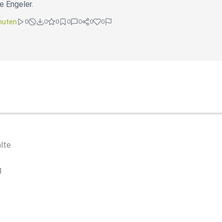
e Engeler.
nuten
0
0
0
0
0
0
0
lte
s
g