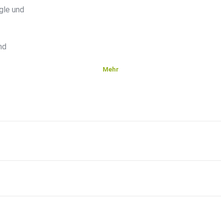
gle und
nd
Mehr
wird.
uf die
 Euro