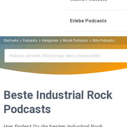
Erlebe Podcasts
Startseite
Podcasts
Kategorien
Musik Podcasts
Stile Podcasts
Elek
Beste Industrial Rock
Podcasts
Hier findest Du die besten Industrial Rock