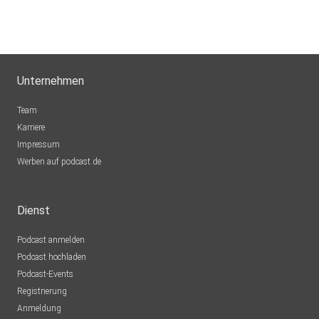
Unternehmen
Team
Karriere
Impressum
Werben auf podcast.de
Dienst
Podcast anmelden
Podcast hochladen
Podcast-Events
Registrierung
Anmeldung