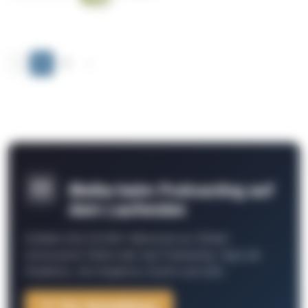
‹
1
2
›
Bleibe beim Podcasting auf
dem Laufenden
Schließe Dich 26.000+ Menschen an. Erhalte
interessante Fakten über das Podcasting, Tipps der
Redaktion, Job-Angebote, Events und mehr.
Zur Anmeldung