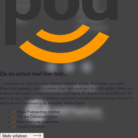
Podcast-Events
Podcast-Push
Registrierung
Podcast-Werbung
Anmeldung
Podcast-Agentur
Podcast-Produktion
podcast.de ~ 2004-2026