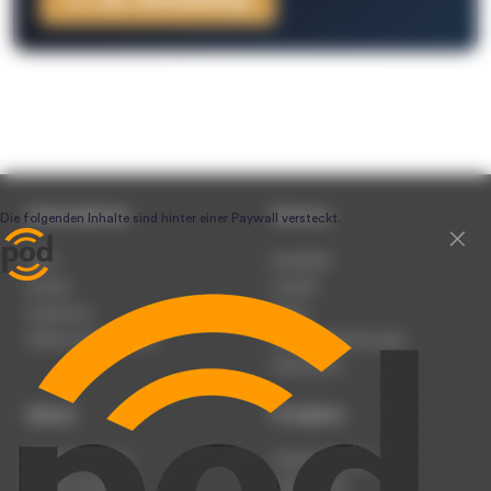
Unternehmen
Service
Team
Newsletter
Karriere
Kontakt
Impressum
Presse
Werben auf podcast.de
Nutzungsbedingungen
Datenschutz
Dienst
Produkte
Podcast anmelden
Podcast-Beratung
Podcast hochladen
Podcast-Jobs