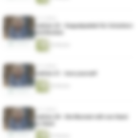
vor 5 Jahren
Lektion 22 - Doppelpaddel für Schultern
und Becken
53 Minuten
vor 5 Jahren
Lektion 21 - love yourself
42 Minuten
vor 5 Jahren
Lektion 20 - Die Murmel rollt von Hand
zu Hand
47 Minuten