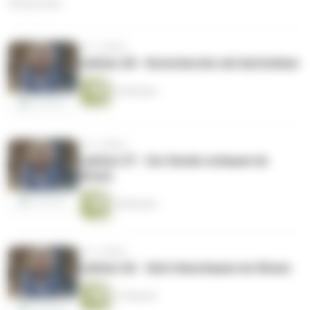
28 Episoden
vor 3 Jahren
Lektion 28 - Kutschersitz mit Aufstehen
23 Minuten
vor 3 Jahren
Lektion 27 - Zur Decke schauen im
Sitzen
18 Minuten
vor 3 Jahren
Lektion 26 - Sich Umschauen im Sitzen
21 Minuten