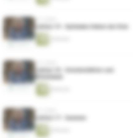
vor 5 Jahren
Lektion 19 - Optimales Heben der Knie
54 Minuten
vor 5 Jahren
Lektion 18 - Schulterblätter und
Wirbelsäule
48 Minuten
vor 5 Jahren
Lektion 17 - Summen
50 Minuten