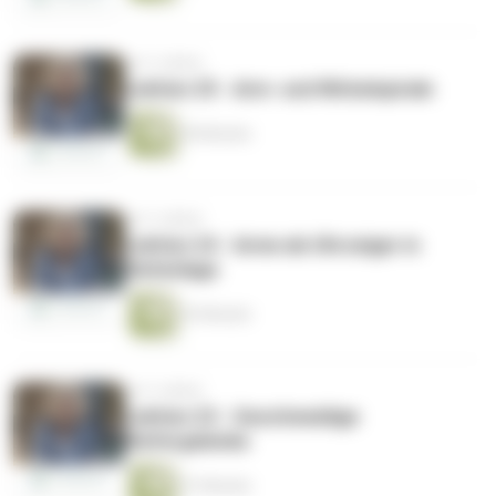
vor 5 Jahren
Lektion 25 - Arm- und Wirbelspirale
50 Minuten
vor 5 Jahren
Lektion 24 - Arme als Uhrzeiger in
Seitenlage
53 Minuten
vor 5 Jahren
Lektion 23 - Geschmeidige
Kiefergelenke
51 Minuten