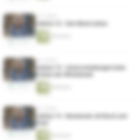
vor 5 Jahren
Lektion 16 - Den Mond sehen
40 Minuten
vor 6 Jahren
Lektion 15 - Unterscheidungen beim
Drehen der Wirbelseule
58 Minuten
vor 6 Jahren
Lektion 14 - Beckenuhr mit Buch und
Stuhl
40 Minuten