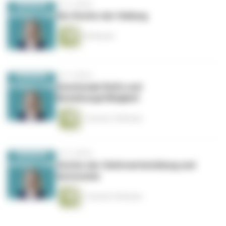
vor 5 Jahren
Die Stufen der Heilung
55 Minuten
vor 5 Jahren
Emotionale Reife und
Beziehungsfähigkeit
1 Stunde 19 Minuten
vor 5 Jahren
Stufen der Gehirnentwicklung und
Autonomie
1 Stunde 25 Minuten