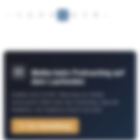
‹
1
2
3
4
5
6
7
8
›
Bleibe beim Podcasting auf
dem Laufenden
Schließe Dich 26.000+ Menschen an. Erhalte
interessante Fakten über das Podcasting, Tipps der
Redaktion, Job-Angebote, Events und mehr.
Zur Anmeldung