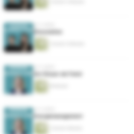
1 Stunde 14 Minuten
vor 4 Jahren
Dissoziation
1 Stunde 10 Minuten
vor 5 Jahren
Der Körper als Feind
59 Minuten
vor 5 Jahren
Energiemanagement
1 Stunde 4 Minuten