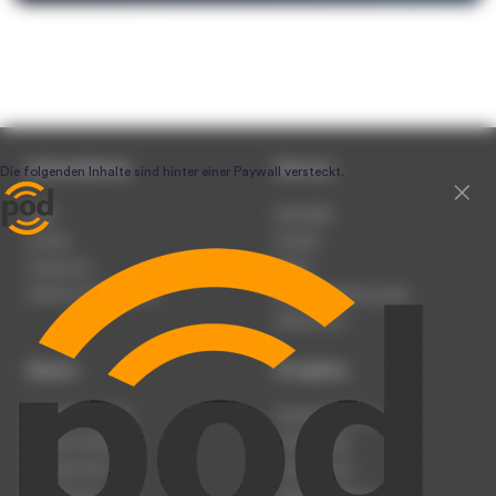
Unternehmen
Service
Team
Newsletter
Karriere
Kontakt
Impressum
Presse
Werben auf podcast.de
Nutzungsbedingungen
Datenschutz
Dienst
Produkte
Podcast anmelden
Podcast-Beratung
Podcast hochladen
Podcast-Jobs
Podcast-Events
Podcast-Push