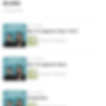
Archiv
112 Episoden
vor 4 Jahren
Herr im eigenen Haus Teil 2
2 Stunden 6 Minuten
vor 4 Jahren
Herr im eigenen Haus
1 Stunde 10 Minuten
vor 4 Jahren
Integration