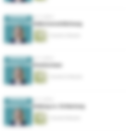
vor 5 Jahren
Selbstverwirklichung
1 Stunde 2 Minuten
vor 5 Jahren
Homöostase
1 Stunde 22 Minuten
vor 5 Jahren
Heilung vs. Entlastung
1 Stunde 8 Minuten