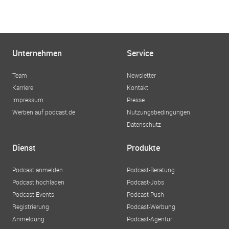
Unternehmen
Service
Team
Newsletter
Karriere
Kontakt
Impressum
Presse
Werben auf podcast.de
Nutzungsbedingungen
Datenschutz
Dienst
Produkte
Podcast anmelden
Podcast-Beratung
Podcast hochladen
Podcast-Jobs
Podcast-Events
Podcast-Push
Registrierung
Podcast-Werbung
Anmeldung
Podcast-Agentur