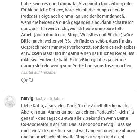
habe, seien es nun Traumata, Arzneimittelausleitung oder
Frühkindliche Reflexe, höre ich mir die entsprechende
Podcast-Folge noch einmal an und denke mir danach:
wenn die beiden da durch gegangen sind, dann schaffe ich
das auch. Ich weiß nicht, wo ich heute ohne eure tolle
Arbeit (auch durch eure Blogs, Websites und Bücher) wäre.
Bitte macht weiter so! P.S. Ich finde es schön, dass ihr das
Gespräch nicht minutiös vorbereitet, sondern es sich selbst
entwickeln lasst und ihr damit einen natürlichen Redefluss
inklusive Füllworte habt. Schließlich geht es ja gerade
darum sich ein wenig vom Perfektionismus loszumachen.
(wartet auf Freigabe)
0
nervig
(Gast)
vor 6 Jahren
Liebe Katja, also vielen Dank für die Arbeit die du machst.
Aber ein paar Anmerkungen zu deinem Podcast: 1. dein "ja
genau" - das sagst du etwa alle 3 Sekunden wenn Deine
Co-Moderatorin spricht. Das ist soooooo nervig. Lass sie
doch einfach sprechen, sie ist weit angenehmer im Zuhören
und hat auch sehr sinnvolle Dinge zu sagen und es ist