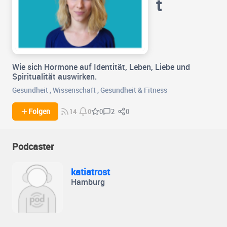
t
Wie sich Hormone auf Identität, Leben, Liebe und
Spiritualität auswirken.
Gesundheit
,
Wissenschaft
,
Gesundheit & Fitness
2
0
Folgen
0
14
0
Podcaster
katiatrost
Hamburg