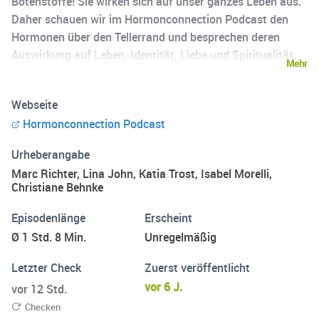
Botenstoffe! Sie wirken sich auf unser ganzes Leben aus.
Daher schauen wir im Hormonconnection Podcast den
Hormonen über den Tellerrand und besprechen deren
Auswirkung auf Leben, Identität, Liebe und Spiritualität.
Mehr
Ein Podcast für alle, die Hormone über die Symptomebene
hinaus wirklich verstehen wollen. P.S. Der Podcast ist
Webseite
systematisch aufgebaut, denn in der hormonellen Balance
Hormonconnection Podcast
steckt ebenfalls ein System. Wir erklären natürlich Sachen
immer wieder, sodass man auch in jeder Folge quer
Urheberangabe
einsteigen kann. Aber wer systematisch heran gehen
Marc Richter, Lina John, Katia Trost, Isabel Morelli,
möchte, der fängt am besten bei Folge 1 der Staffel 1 an!
Christiane Behnke
Denn wir sind bereits in der 4. Staffel.
Episodenlänge
Erscheint
Ø 1 Std. 8 Min.
Unregelmäßig
Letzter Check
Zuerst veröffentlicht
vor 6 J.
vor 12 Std.
Checken