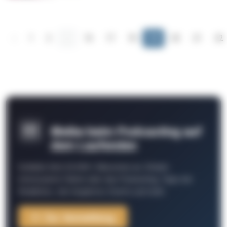
‹
1
2
...
16
17
18
19
20
21
22
Bleibe beim Podcasting auf
dem Laufenden
Schließe Dich 26.000+ Menschen an. Erhalte
interessante Fakten über das Podcasting, Tipps der
Redaktion, Job-Angebote, Events und mehr.
Zur Anmeldung