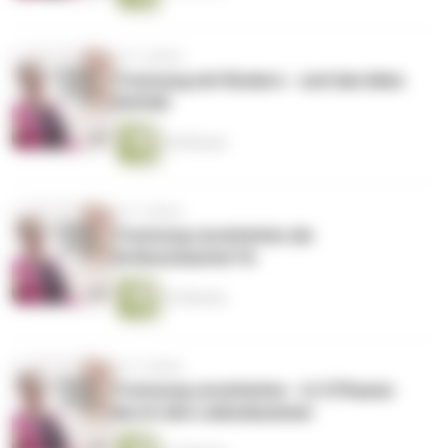
vor 5 Jahren
Trennung mit Kindern - und das liebe
Umfeld
30 Minuten
vor 5 Jahren
Trennung verarbeiten als
Schlussmacher*in
32 Minuten
vor 5 Jahren
Trennung verarbeiten - In 5 Phasen
durch den Liebeskummer