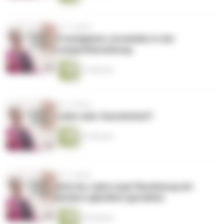
vor 5 Jahren
Fremdgehen vermeiden in der
Langzeitbeziehung
37 Minuten
vor 5 Jahren
Liebe oder Gewohnheit?
37 Minuten
vor 5 Jahren
Kind da, Liebe weg? Beziehung mit
Kindern glücklich gestalten
35 Minuten