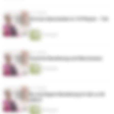
vor 5 Jahren
Untreue überwinden in 10 Phasen - Teil
1
37 Minuten
vor 5 Jahren
Toxische Beziehung und Narzissmus
42 Minuten
vor 5 Jahren
Die wichtigste Beziehung ist die zu dir
selbst!
39 Minuten