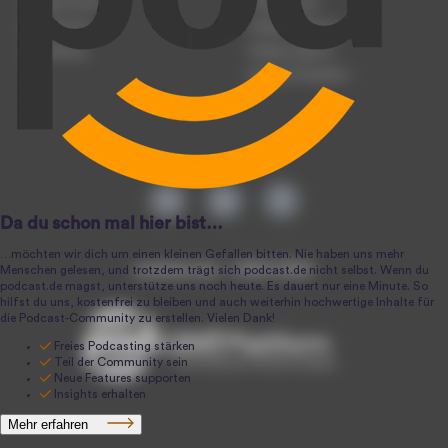
Podcast-Events
Podcast-Push
Registrierung
Podcast-Werbung
Anmeldung
Podcast-Agentur
Podcast-Produktion
podcast.de ~ 2004-2026