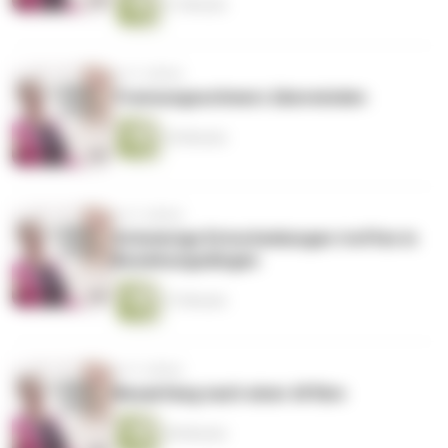
31 Minuten
vor 5 Jahren
Trennungsschmerz überwinden
34 Minuten
vor 5 Jahren
Schwierige Entscheidungen treffen in
Beziehungsdingen
27 Minuten
vor 5 Jahren
Neuanfang nach einer Affäre
40 Minuten