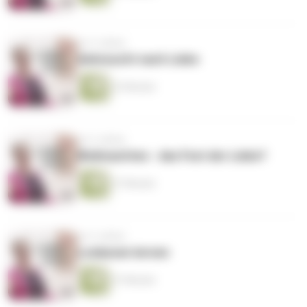
vor 5 Jahren
Sehnsucht nach Liebe
23 Minuten
vor 5 Jahren
Weihnachten - das Fest der Liebe?
27 Minuten
vor 5 Jahren
Loslassen lernen
37 Minuten