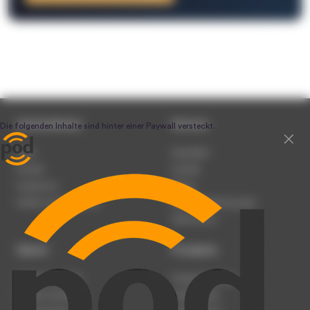
Unternehmen
Service
Team
Newsletter
Karriere
Kontakt
Impressum
Presse
Werben auf podcast.de
Nutzungsbedingungen
Datenschutz
Dienst
Produkte
Podcast anmelden
Podcast-Beratung
Podcast hochladen
Podcast-Jobs