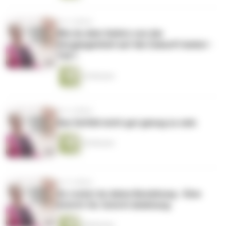
vor 4 Jahren
Wie du dein Gehirn von der
Vergangenheit auf die Zukunft lenkst -
Teil 1
34 Minuten
vor 4 Jahren
Das Gefühl nicht gut genug zu sein
36 Minuten
vor 4 Jahren
So rockst du deine Beziehung - Eine
Schritt für Schritt Anleitung
48 Minuten