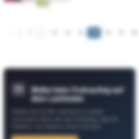
‹
1
2
...
14
15
16
17
18
19
20
Bleibe beim Podcasting auf
dem Laufenden
Schließe Dich 26.000+ Menschen an. Erhalte
interessante Fakten über das Podcasting, Tipps der
Redaktion, Job-Angebote, Events und mehr.