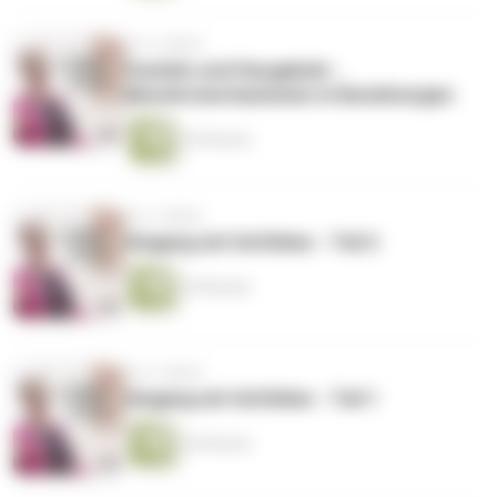
vor 4 Jahren
Fackeln und Heugabeln -
Abwehrmechanismen in Beziehungen
52 Minuten
vor 4 Jahren
Umgang mit Gefühlen - Teil 2
39 Minuten
vor 4 Jahren
Umgang mit Gefühlen - Teil 1
42 Minuten