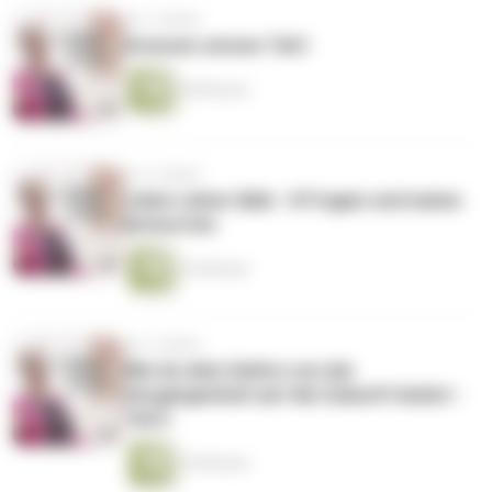
vor 4 Jahren
Grenzen setzen Teil I
38 Minuten
vor 4 Jahren
Liebe Leben Q&A - 8 Fragen und meine
Antworten
32 Minuten
vor 4 Jahren
Wie du dein Gehirn von der
Vergangenheit auf die Zukunft lenkst -
Teil 2
34 Minuten