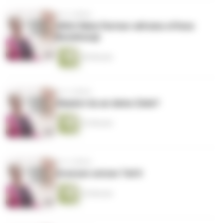
vor 4 Jahren
Hilfe! Mein Partner will eine offene
Beziehung!
40 Minuten
vor 4 Jahren
Glaubst du an deine Ziele?
22 Minuten
vor 4 Jahren
Grenzen setzen Teil II
24 Minuten