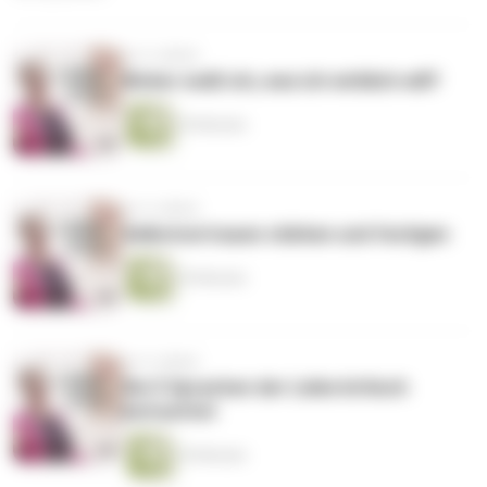
vor 4 Jahren
Woher weiß ich, was ich wirklich will?
39 Minuten
vor 4 Jahren
Selbstvertrauen stärken und festigen
39 Minuten
vor 4 Jahren
Die 5 Sprachen der Liebe kritisch
betrachtet
39 Minuten