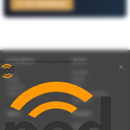
Zur Anmeldung
Unternehmen
Service
Team
Newsletter
Karriere
Kontakt
Impressum
Presse
Werben auf podcast.de
Nutzungsbedingungen
Datenschutz
Dienst
Produkte
Podcast anmelden
Podcast-Beratung