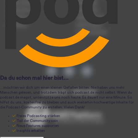
Podcast hochladen
Podcast-Jobs
Podcast-Events
Podcast-Push
Registrierung
Podcast-Werbung
Anmeldung
Podcast-Agentur
Podcast-Produktion
podcast.de ~ 2004-2026