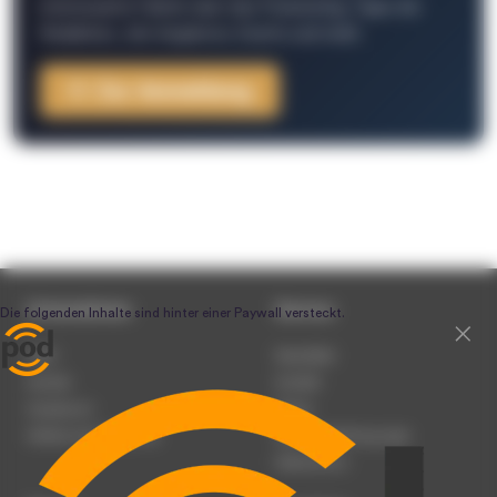
interessante Fakten über das Podcasting, Tipps der
Redaktion, Job-Angebote, Events und mehr.
Zur Anmeldung
Unternehmen
Service
Team
Newsletter
Karriere
Kontakt
Impressum
Presse
Werben auf podcast.de
Nutzungsbedingungen
Datenschutz