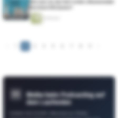
Wie hast du die Haft erlebt, Blumenmaler
Bernhard McQueen?
40 Minuten
‹
1
2
3
4
5
6
7
8
9
›
Bleibe beim Podcasting auf
dem Laufenden
Schließe Dich 26.000+ Menschen an. Erhalte