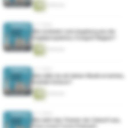
50 Minuten
vor 3 Jahren
Wie verändert sich Augsburg aus der
Vogelperspektive, Fotograf Wagner?
50 Minuten
vor 3 Jahren
Was willst du mit deiner Musik erreichen,
Dominik Scherer?
44 Minuten
vor 3 Jahren
Wie sieht das Theater der Zukunft aus,
Tina Lorenz? (Live-Podcast)