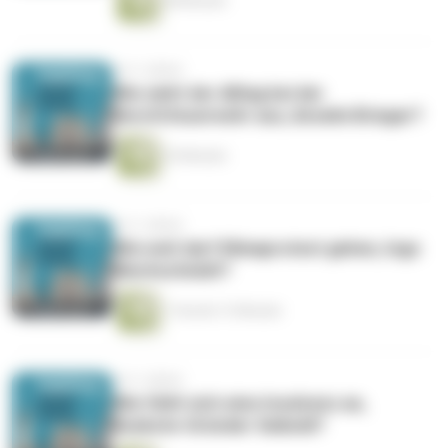
48 Minuten
vor 3 Jahren
Wie sieht der Alltag bei der
Berufsfeuerwehr aus, Anselm Brieger?
35 Minuten
vor 3 Jahren
Wie weit darf Klimaprotest gehen, Ingo
Blechschmidt?
1 Stunde 13 Minuten
vor 3 Jahren
Wie fühlt sich eine Insolvenz an,
Boxbote-Gründer Seibold?