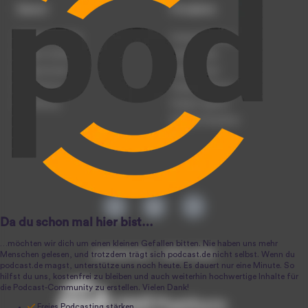
Dienst
Produkte
Podcast anmelden
Podcast-Beratung
Podcast hochladen
Podcast-Jobs
Podcast-Events
Podcast-Push
Registrierung
Podcast-Werbung
Anmeldung
Podcast-Agentur
Podcast-Produktion
podcast.de ~ 2004-2026