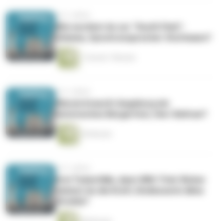
vor 2 Jahren
Wie wurdest du zur "South Park"-
Stimme, Synchronsprecher Stuttmann?
1 Stunde 7 Minuten
vor 3 Jahren
Warum braucht Augsburg ein
historisches Bürgerfest, Herr Beltran?
39 Minuten
vor 3 Jahren
Drei Todesfälle, dann WM-Titel: Woher
nimmst du die Kraft, Kickboxerin Alina
Strehle?