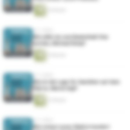
23 Minuten
vor 3 Jahren
Wie willst du zum Basketball-Star
werden, Michael Rataj?
39 Minuten
vor 3 Jahren
Wie ist die Lage für Sanitäter auf dem
Plärrer, Martin Eigl?
51 Minuten
vor 3 Jahren
Wie schaut unser Wald in hundert