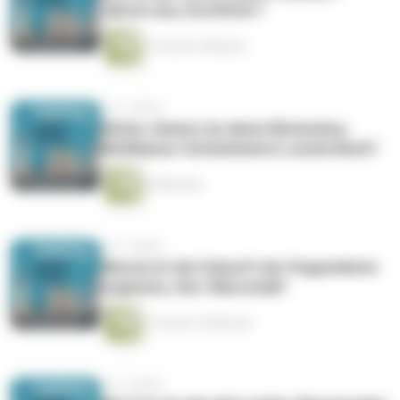
Jahren aus, Eva Ritter?
1 Stunde 4 Minuten
vor 3 Jahren
Woher nimmst du deine Motivation,
Weltklasse-Schwimmerin Leonie Beck?
40 Minuten
vor 3 Jahren
Warum ist die Zukunft der Puppenkiste
ungewiss, Herr Marschall?
1 Stunde 10 Minuten
vor 3 Jahren